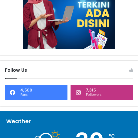
Follow Us
4,500
7,315
Fans
Followers
Weather
℃