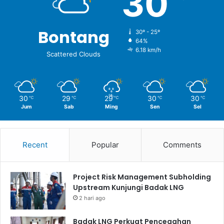
30
Bontang
30º - 25º
64%
6.18 km/h
Scattered Clouds
30
29
29
30
30
℃
℃
℃
℃
℃
Jum
Sab
Ming
Sen
Sel
Recent
Popular
Comments
Project Risk Management Subholding
Upstream Kunjungi Badak LNG
2 hari ago
Badak LNG Perkuat Pencegahan