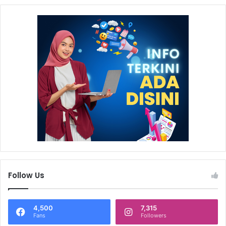
Follow Us
4,500
7,315
Fans
Followers