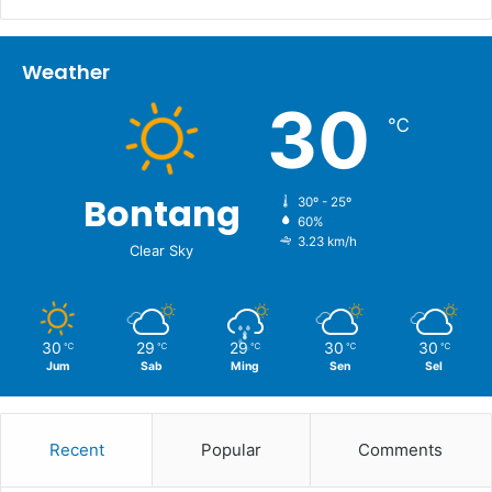
Weather
30
℃
Bontang
30º - 25º
60%
3.23 km/h
Clear Sky
30
29
29
30
30
℃
℃
℃
℃
℃
Jum
Sab
Ming
Sen
Sel
Recent
Popular
Comments