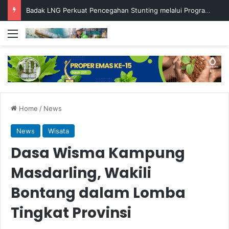
Badak LNG Perkuat Pencegahan Stunting melalui Program Akar Ranting
Menu
Home
/
News
News
Wisata
Dasa Wisma Kampung
Masdarling, Wakili
Bontang dalam Lomba
Tingkat Provinsi