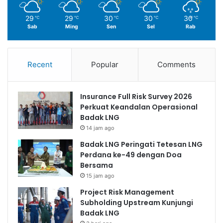
29
29
30
30
30
℃
℃
℃
℃
℃
Sab
Ming
Sen
Sel
Rab
Recent
Popular
Comments
Insurance Full Risk Survey 2026
Perkuat Keandalan Operasional
Badak LNG
14 jam ago
Badak LNG Peringati Tetesan LNG
Perdana ke-49 dengan Doa
Bersama
15 jam ago
Project Risk Management
Subholding Upstream Kunjungi
Badak LNG