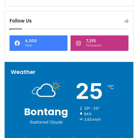
Follow Us
4,500
7,315
Fans
Followers
Weather
25
℃
Bontang
29º - 25º
84%
3.83 km/h
Scattered Clouds