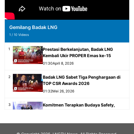
Gemilang Badak LNG
1
/
10
Videos
Prestasi Berkelanjutan, Badak LNG
1
Kembali Ukir PROPER Emas ke-15
01:30
April 8, 2026
Badak LNG Sabet Tiga Penghargaan di
2
TOP CSR Awards 2026
01:32
Mei 26, 2026
Komitmen Terapkan Budaya Safety,
3
Badak LNG Raih WISCA 2026
02:00
Mei 18, 2026
Gemilang Badak LNG 2024
4
© Copyright 2026, LNGTV News. All Rights Reserved.