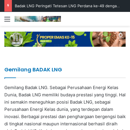
Badak LNG Peringati Tetesan LNG Perdana ke-49 dengan Doa Bersama
Menu
Unggul dalam Keselarasan Bisnis dan
Implementasi Budaya K3 Badak LNG
Lagi, Badak LNG Raih PROPER Emas ke-15,
Sosial, Badak LNG Raih Tiga Penghargaan
Berbuah Lima Penghargaan di Ajang WISCA
Tegaskan Komitmen pada Industri
di TOP CSR Awards 2026
2026
Berkelanjutan
Gemilang BADAK LNG
Gemilang Badak LNG. Sebagai Perusahaan Energi Kelas
Dunia, Badak LNG memiliki budaya prestasi yang tinggi. Hal
ini semakin meneguhkan posisi Badak LNG, sebagai
Perusahaan Energi Kelas dunia, yang terdepan dalam
inovasi. Berbagai prestasi dan penghargaan bergengsi baik
di tingkat nasional maupun internasional berhasil diraih