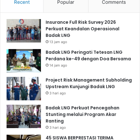
pentingnya dukungan penuh serta arah kebijakan dari
Recent
Popular
Comments
pimpinan tertinggi agar sistem CSR dapat berjalan secara
efektif di lapangan.
Insurance Full Risk Survey 2026
Perkuat Keandalan Operasional
Pencapaian ini menjadi bukti bahwa kontribusi nyata
Badak LNG
perusahaan tidak hanya berfokus pada aspek bisnis, tetapi
13 jam ago
juga pada penciptaan dampak berkelanjutan bagi
Badak LNG Peringati Tetesan LNG
masyarakat dan lingkungan.
Perdana ke-49 dengan Doa Bersama
14 jam ago
Project Risk Management Subholding
Upstream Kunjungi Badak LNG
3 hari ago
Badak LNG Perkuat Pencegahan
Stunting melalui Program Akar
Ranting
3 hari ago
45 SISWA BERPRESTASI TERIMA