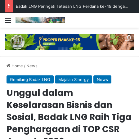
Badak LNG Peringati Tetesan LNG Perdana ke-49 dengan Doa Bersama
Menu
Home
/
News
Gemilang Badak LNG
Majalah Sinergy
News
Unggul dalam
Keselarasan Bisnis dan
Sosial, Badak LNG Raih Tiga
Penghargaan di TOP CSR