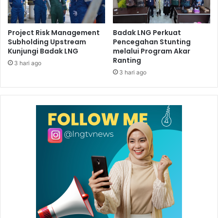
CSR Commitment 2026 yang diberikan kepada President
Director & CEO Badak LNG, Achmad Khoiruddin.
Project Risk Management
Badak LNG Perkuat
Subholding Upstream
Pencegahan Stunting
Kunjungi Badak LNG
melalui Program Akar
Ranting
3 hari ago
3 hari ago
Predikat Corporate Level Star 5 diberikan kepada
perusahaan yang dinilai memiliki sistem, kebijakan, dan
pelaksanaan CSR pada level ekselen atau luar biasa, serta