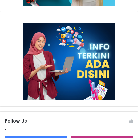
menunjukkan keselarasan antara inisiatif CSR dan strategi
pertumbuhan bisnis yang berkelanjutan.
Penghargaan bergengsi tersebut diterima langsung oleh
Deputy Director Sustainability Badak LNG, Mohamad
Farouk Riza. Dalam kesempatan tersebut, ia
menyampaikan rasa syukur sekaligus apresiasi kepada
seluruh pihak yang terlibat.
Follow Us