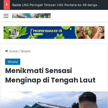
Badak LNG Peringati Tetesan LNG Perdana ke-49 dengan Doa Bersama
Menu
Home
/
Wisata
Wisata
Menikmati Sensasi
Menginap di Tengah Laut