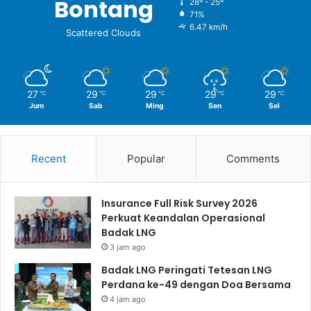
Bontang
28º - 25º
71%
6.47 km/h
Scattered Clouds
27
29
29
29
29
℃
℃
℃
℃
℃
Jum
Sab
Ming
Sen
Sel
Recent
Popular
Comments
Insurance Full Risk Survey 2026
Perkuat Keandalan Operasional
Badak LNG
3 jam ago
Badak LNG Peringati Tetesan LNG
Perdana ke-49 dengan Doa Bersama
4 jam ago