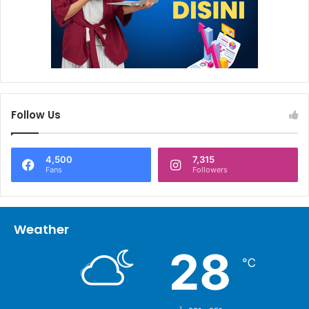
Follow Us
4,500
7,315
Fans
Followers
Weather
28
℃