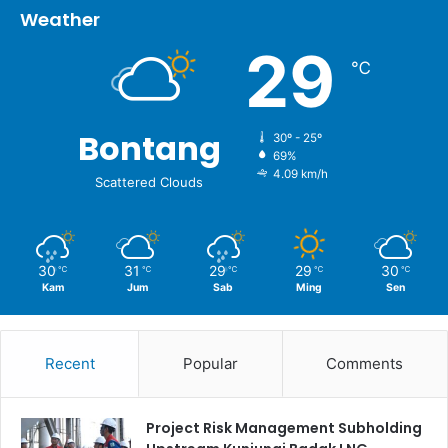
Weather
29
℃
Bontang
30º - 25º
69%
4.09 km/h
Scattered Clouds
30
31
29
29
30
℃
℃
℃
℃
℃
Kam
Jum
Sab
Ming
Sen
Recent
Popular
Comments
Project Risk Management Subholding