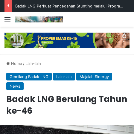
Badak LNG Perkuat Pencegahan Stunting melalui Program Akar Ranting
Menu
Home
/
Lain-lain
Gemilang Badak LNG
Lain-lain
Majalah Sinergy
News
Badak LNG Berulang Tahun
ke-46