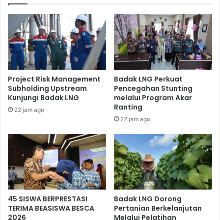
diharapkan mampu menghadapi berbagai tantangan yang
ada di depan.
Project Risk Management
Badak LNG Perkuat
Subholding Upstream
Pencegahan Stunting
Kunjungi Badak LNG
melalui Program Akar
Ranting
22 jam ago
22 jam ago
Acara syukuran berlangsung dengan tetap menerapkan
protokol kesehatan
45 SISWA BERPRESTASI
Badak LNG Dorong
TERIMA BEASISWA BESCA
Pertanian Berkelanjutan
Selain doa bersama, rangkaian acara Peringatan HUT ke-
2026
Melalui Pelatihan