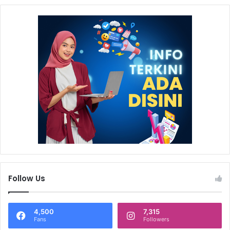
Follow Us
4,500
7,315
Fans
Followers