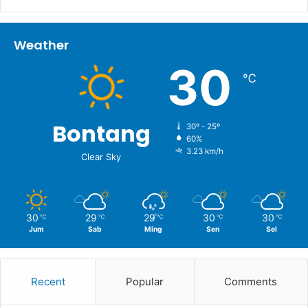
Weather
30
℃
Bontang
30º - 25º
60%
3.23 km/h
Clear Sky
30
29
29
30
30
℃
℃
℃
℃
℃
Jum
Sab
Ming
Sen
Sel
Recent
Popular
Comments