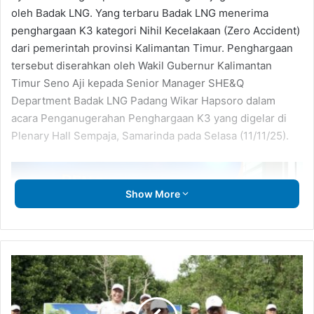
oleh Badak LNG. Yang terbaru Badak LNG menerima
penghargaan K3 kategori Nihil Kecelakaan (Zero Accident)
dari pemerintah provinsi Kalimantan Timur. Penghargaan
tersebut diserahkan oleh Wakil Gubernur Kalimantan
Timur Seno Aji kepada Senior Manager SHE&Q
Department Badak LNG Padang Wikar Hapsoro dalam
acara Penganugerahan Penghargaan K3 yang digelar di
Plenary Hall Sempaja, Samarinda pada Selasa (11/11/25).
Show More
Lestarikan
Ekosistem
Pesisir,
Badak