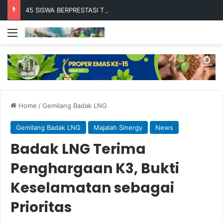
45 SISWA BERPRESTASI TERIMA BEASISWA BESCA 2026
Menu
Home
/
Gemilang Badak LNG
Gemilang Badak LNG
Majalah Sinergy
News
Badak LNG Terima
Penghargaan K3, Bukti
Keselamatan sebagai
Prioritas