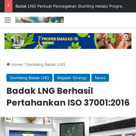
Badak LNG Perkuat Pencegahan Stunting melalui Program Akar Ranting
Menu
Home
/
Gemilang Badak LNG
Gemilang Badak LNG
Majalah Sinergy
News
Badak LNG Berhasil
Pertahankan ISO 37001:2016