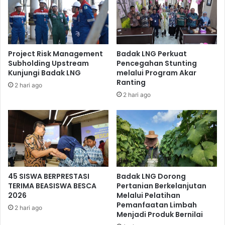
konsisten dan sesuai dengan sasaran SMAP yang
ditetapkan, serta sebagai perusahaan yang bersih dari
praktik suap.
Project Risk Management
Badak LNG Perkuat
Subholding Upstream
Pencegahan Stunting
Kunjungi Badak LNG
melalui Program Akar
Ranting
2 hari ago
2 hari ago
45 SISWA BERPRESTASI
Badak LNG Dorong
TERIMA BEASISWA BESCA
Pertanian Berkelanjutan
2026
Melalui Pelatihan
Pemanfaatan Limbah
2 hari ago
Menjadi Produk Bernilai