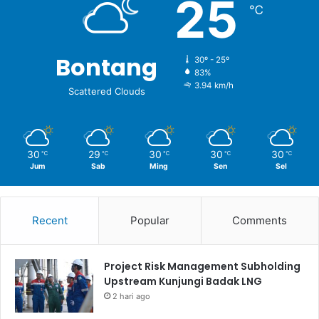
25
℃
Bontang
30º - 25º
83%
3.94 km/h
Scattered Clouds
30
29
30
30
30
℃
℃
℃
℃
℃
Jum
Sab
Ming
Sen
Sel
Recent
Popular
Comments
Project Risk Management Subholding
Upstream Kunjungi Badak LNG
2 hari ago