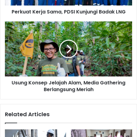
Governance, salah satunya dengan menolak praktik
Perkuat Kerja Sama, PDSI Kunjungi Badak LNG
penyuapan.
Usung
Konsep
Jelajah
Alam,
Media
Gathering
Berlangsung
Meriah
Usung Konsep Jelajah Alam, Media Gathering
Berlangsung Meriah
Presiden Komisaris & Komisaris Independen Badak LNG Daniel S.
Purba menyampaikan sambutannya melalui video conference.
Related Articles
Sertifikasi ini merupakan wujud kuatnya komitmen Badak
LNG dalam menerapkan dan memelihara SMAP secara