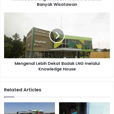
Banyak Wisatawan
Mengenal
Lebih
Dekat
Badak
LNG
melalui
Knowledge
House
Mengenal Lebih Dekat Badak LNG melalui
Knowledge House
Related Articles