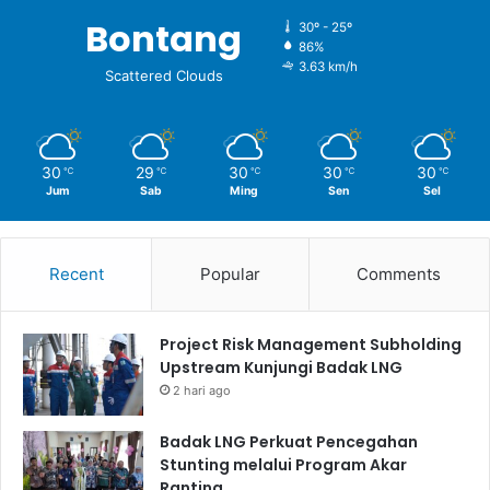
Bontang
30º - 25º
86%
3.63 km/h
Scattered Clouds
30
29
30
30
30
℃
℃
℃
℃
℃
Jum
Sab
Ming
Sen
Sel
Recent
Popular
Comments
Project Risk Management Subholding
Upstream Kunjungi Badak LNG
2 hari ago
Badak LNG Perkuat Pencegahan
Stunting melalui Program Akar
Ranting