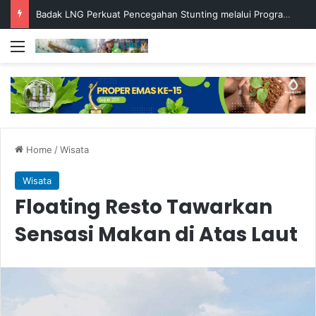
Badak LNG Perkuat Pencegahan Stunting melalui Program Akar Ranting
Menu
Home
/
Wisata
Wisata
Floating Resto Tawarkan
Sensasi Makan di Atas Laut