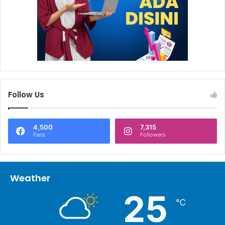
Follow Us
4,500
7,315
Fans
Followers
Weather
25
℃