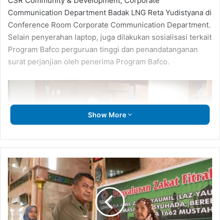
CSR Community & Development, Corporate
Communication Department Badak LNG Reta Yudistyana di
Conference Room Corporate Communication Department.
Selain penyerahan laptop, juga dilakukan sosialisasi terkait
Program Bafco perguruan tinggi dan penandatanganan
surat perjanjian oleh penerima Program Bafco.
Show More
LAZ
Yaumil
Salurkan
Zakat
ke
Ribuan
Ketujuh orang penerima Bafco ini merupakan peserta yang