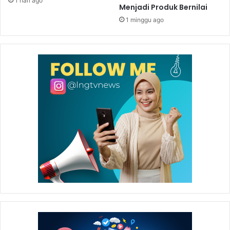
1 hari ago
Menjadi Produk Bernilai
1 minggu ago
Melalui Program Comdev di bidang pendidikan, Program
Bafco merupakan bentuk dukungan penuh Badak LNG
terhadap peningkatan kualitas sumber daya manusia di
kota Bontang agar menjadi individu yang mandiri dan
mampu terlibat dalam proses pembangunan kota Bontang
(*).