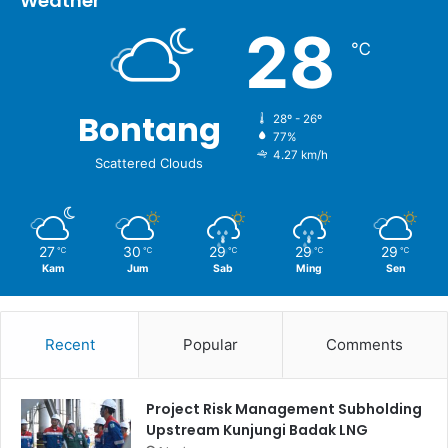
Weather
28
℃
Bontang
28º - 26º
77%
4.27 km/h
Scattered Clouds
27
30
29
29
29
℃
℃
℃
℃
℃
Kam
Jum
Sab
Ming
Sen
Recent
Popular
Comments
Project Risk Management Subholding
Upstream Kunjungi Badak LNG