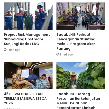
Communication Department Badak LNG Reta Yudistyana
berharap fasilitas laptop yang diberikan Badak LNG dapat
mendukung proses perkuliahan serta mendorong prestasi
para penerima Bafco dalam menjalani perkuliahan.
Sementara itu, Rino dan Savina menyampaikan ucapan
Project Risk Management
Badak LNG Perkuat
Subholding Upstream
Pencegahan Stunting
terima kasih atas berbagai fasilitas yang diberikan oleh
Kunjungi Badak LNG
melalui Program Akar
Badak LNG. Laptop yang diberikan ini diakui dapat
Ranting
1 hari ago
mendukung perkuliahan para peserta Bafco.
1 hari ago
45 SISWA BERPRESTASI
Badak LNG Dorong
TERIMA BEASISWA BESCA
Pertanian Berkelanjutan
2026
Melalui Pelatihan
Pemanfaatan Limbah