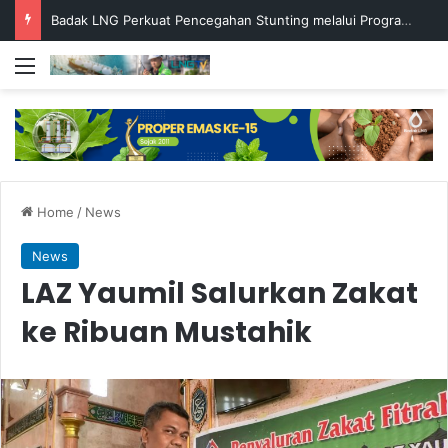
Badak LNG Perkuat Pencegahan Stunting melalui Program Akar Ranting
Menu
Home
/
News
News
LAZ Yaumil Salurkan Zakat
ke Ribuan Mustahik