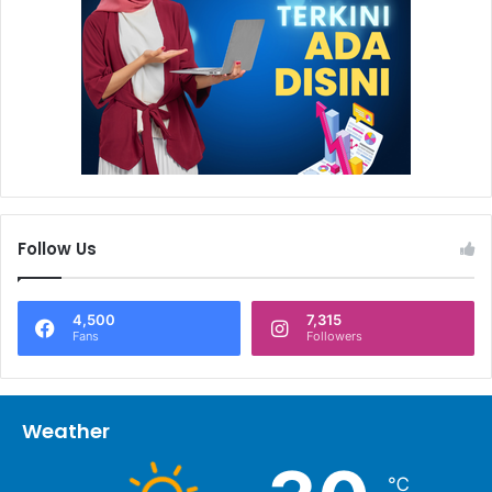
Follow Us
4,500
7,315
Fans
Followers
Weather
℃