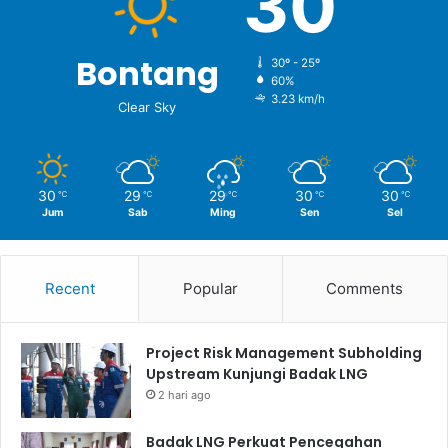
30
Bontang
30º - 25º
60%
3.23 km/h
Clear Sky
30
29
29
30
30
℃
℃
℃
℃
℃
Jum
Sab
Ming
Sen
Sel
Recent
Popular
Comments
Project Risk Management Subholding
Upstream Kunjungi Badak LNG
2 hari ago
Badak LNG Perkuat Pencegahan