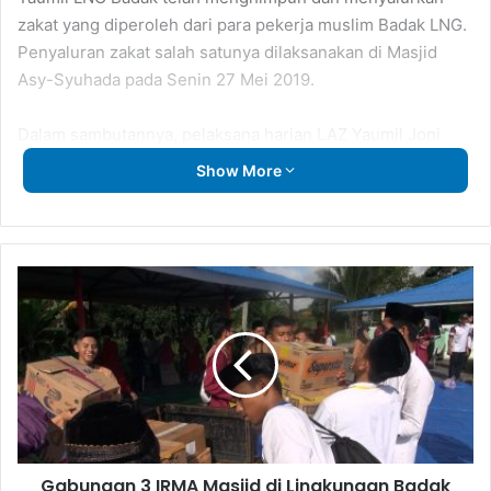
zakat yang diperoleh dari para pekerja muslim Badak LNG.
Penyaluran zakat salah satunya dilaksanakan di Masjid
Asy-Syuhada pada Senin 27 Mei 2019.
Dalam sambutannya, pelaksana harian LAZ Yaumil Joni
Patra menyampaikan bahwa penyaluran zakat merupakan
Show More
program rutin tahunan LAZ Yaumil setiap bulan Ramadhan.
Zakat yang disalurkan berasal dari para pekerja muslim
Badak LNG.
Gabungan
3
IRMA
Masjid
di
Lingkungan
Badak
LNG
Gelar
Gabungan 3 IRMA Masjid di Lingkungan Badak
Bazar