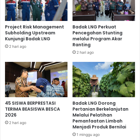
Project Risk Management
Badak LNG Perkuat
Subholding Upstream
Pencegahan Stunting
Kunjungi Badak LNG
melalui Program Akar
Ranting
2 hari ago
2 hari ago
Penyaluran zakat fitrah ini selain untuk meringankan
beban kaum Mustahik juga sekaligus sebagai ajang
45 SISWA BERPRESTASI
Badak LNG Dorong
silahturahmi. Para Mustahik pun mengaku zakat fitrah yang
TERIMA BEASISWA BESCA
Pertanian Berkelanjutan
diterima sangat dirasakan manfaatnya (*).
2026
Melalui Pelatihan
Pemanfaatan Limbah
2 hari ago
Menjadi Produk Bernilai
1 minggu ago