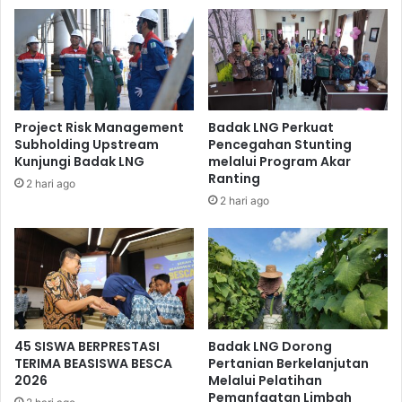
Ditemui disela-sela kegiatan Bazar Amal, Agung Purwadi
selaku Ketua Panitia mengungkapkan bahwa kegiatan ini
digelar untuk memupuk kepedulian sosial para anggota
Irma, serta dapat mengetahui bahwa masih banyak
saudara sesama muslim yang perlu untuk dibantu.
Project Risk Management
Badak LNG Perkuat
Subholding Upstream
Pencegahan Stunting
Kunjungi Badak LNG
melalui Program Akar
Ranting
2 hari ago
2 hari ago
45 SISWA BERPRESTASI
Badak LNG Dorong
TERIMA BEASISWA BESCA
Pertanian Berkelanjutan
2026
Melalui Pelatihan
Pemanfaatan Limbah