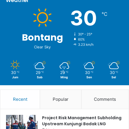
Weather
30
℃
Bontang
30º - 25º
60%
3.23 km/h
Clear Sky
30
29
29
30
30
℃
℃
℃
℃
℃
Jum
Sab
Ming
Sen
Sel
Recent
Popular
Comments
Project Risk Management Subholding
Upstream Kunjungi Badak LNG