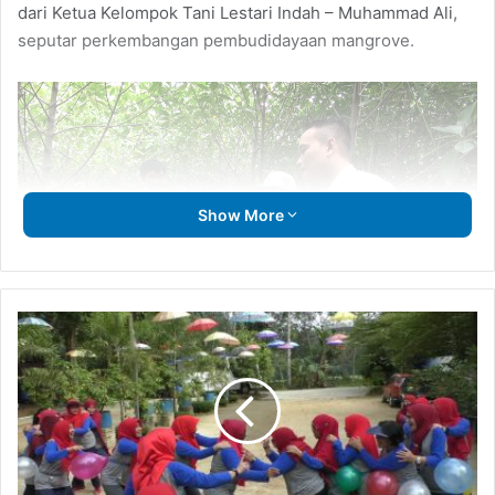
dari Ketua Kelompok Tani Lestari Indah – Muhammad Ali,
seputar perkembangan pembudidayaan mangrove.
Show More
PWP
Selenggarakan
Ketua Kelompok Tani Lestari Indah – Muhammad Ali, menjelaskan
“PWP
berbagai hal terkait pembudidayaan mangrove.
Gathering”
Selain program konservasi kawasan mangrove, Badak LNG
juga memberdayakan para ibu rumah tangga dalam
program diversifikasi buah mangrove. Para ibu rumah