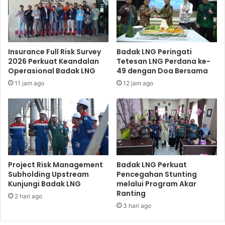
Melihat secara langsung perkembangannya, President
Director & CEO Badak LNG Didik Sasongko Widi mengaku
yakin kedepannya Pusat Konservasi Mangrove dapat
Insurance Full Risk Survey
Badak LNG Peringati
menjadi ekowisata yang sangat menarik dan menjadi
2026 Perkuat Keandalan
Tetesan LNG Perdana ke-
Operasional Badak LNG
49 dengan Doa Bersama
percontohan terkait dengan pembudidayaan mangrove.
11 jam ago
12 jam ago
Project Risk Management
Badak LNG Perkuat
Subholding Upstream
Pencegahan Stunting
Kunjungi Badak LNG
melalui Program Akar
Ranting
2 hari ago
3 hari ago
Pusat Konservasi Mangrove dijadikan lokasi Praktek Kerja