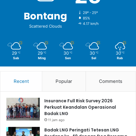
Bontang
29º - 25º
85%
4.17 km/h
Scattered Clouds
29
29
30
30
30
℃
℃
℃
℃
℃
Sab
Ming
Sen
Sel
Rab
Recent
Popular
Comments
Insurance Full Risk Survey 2026
Perkuat Keandalan Operasional
Badak LNG
11 jam ago
Badak LNG Peringati Tetesan LNG