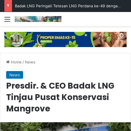
Badak LNG Peringati Tetesan LNG Perdana ke-49 dengan Doa Bersama
Menu
Home
/
News
News
Presdir. & CEO Badak LNG
Tinjau Pusat Konservasi
Mangrove