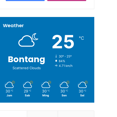
Weather
25
℃
Bontang
30º - 25º
84%
4.71 km/h
Scattered Clouds
30
29
30
30
30
℃
℃
℃
℃
℃
Jum
Sab
Ming
Sen
Sel