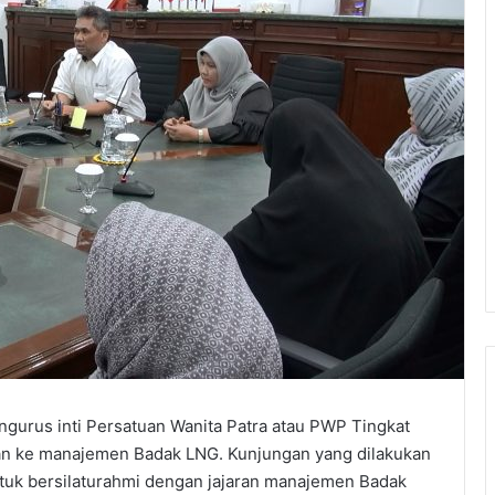
engurus inti Persatuan Wanita Patra atau PWP Tingkat
n ke manajemen Badak LNG. Kunjungan yang dilakukan
untuk bersilaturahmi dengan jajaran manajemen Badak