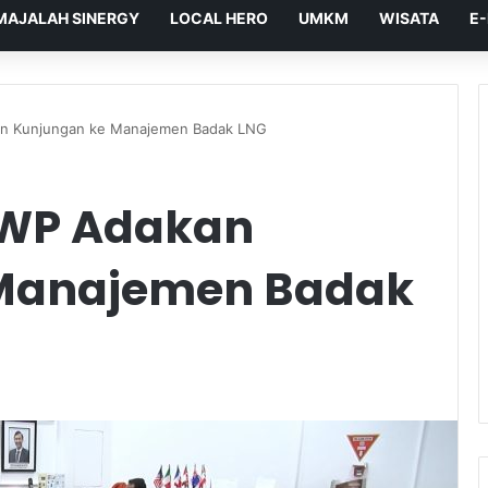
MAJALAH SINERGY
LOCAL HERO
UMKM
WISATA
E
an Kunjungan ke Manajemen Badak LNG
PWP Adakan
Manajemen Badak