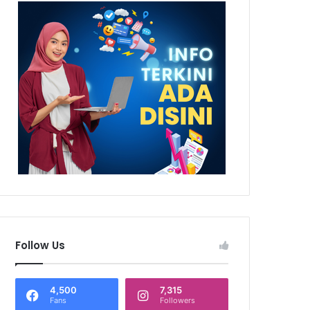
Follow Us
4,500
7,315
Fans
Followers