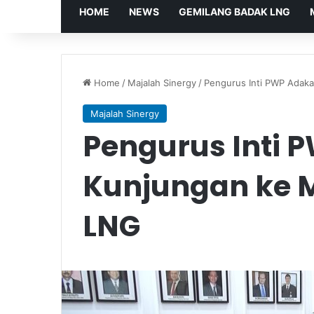
HOME
NEWS
GEMILANG BADAK LNG
Home
/
Majalah Sinergy
/
Pengurus Inti PWP Adak
Majalah Sinergy
Pengurus Inti 
Kunjungan ke 
LNG