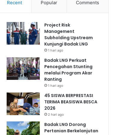
Recent
Popular
Comments
Project Risk
Management
Subholding Upstream
Kunjungi Badak LNG
1 hari ago
Badak LNG Perkuat
Pencegahan Stunting
melalui Program Akar
Ranting
1 hari ago
45 SISWA BERPRESTASI
TERIMA BEASISWA BESCA
2026
2 hari ago
Badak LNG Dorong
Pertanian Berkelanjutan