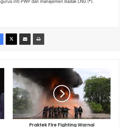
engurus inti PWP dan manajemen Badak LNG (*).
Facebook
X
Share via Email
Print
Praktek
Fire
Fighting
Warnai
Management
Refreshing
Badak
LNG
Praktek Fire Fighting Warnai