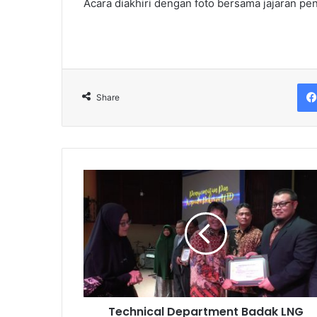
Acara diakhiri dengan foto bersama jajaran p
Share
Technical
Department
Badak
LNG
Gelar
Malam
Ikatan
Keluarga
Technical
Technical Department Badak LNG