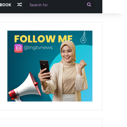
Random Article
Search
-BOOK
for