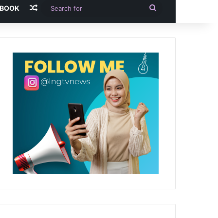
Random Article
Search
-BOOK
for