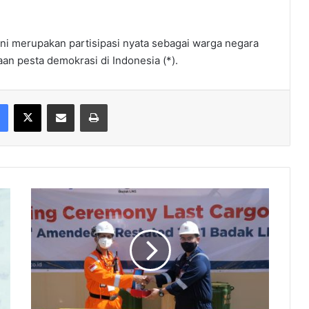
 ini merupakan partisipasi nyata sebagai warga negara
an pesta demokrasi di Indonesia (*).
Facebook
X
Share via Email
Print
SS
Senshu
Maru
Kapalkan
LNG
Terakhir
ke
Jepang