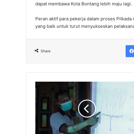
dapat membawa Kota Bontang lebih maju lagi.
Peran aktif para pekerja dalam proses Pilkada
yang baik untuk turut menyukseskan pelaksana
Share
Badak
LNG
Dukung
Kelompok
Masdarling
Budidayakan
Anggur