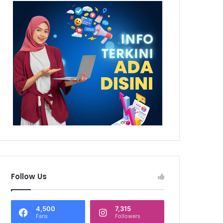
Follow Us
4,500
7,315
Fans
Followers