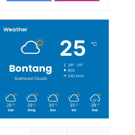
Weather
25
℃
Bontang
29º - 25º
85%
3.62 km/h
Scattered Clouds
29
29
30
30
30
℃
℃
℃
℃
℃
Sab
Ming
Sen
Sel
Rab