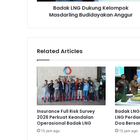
Badak LNG Dukung Kelompok
Masdarling Budidayakan Anggur
Related Articles
Insurance Full Risk Survey
Badak LNG 
2026 Perkuat Keandalan
LNG Perda
Operasional Badak LNG
Doa Bers
15 jam ago
15 jam ago