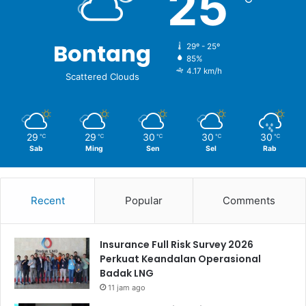
25
Bontang
29º - 25º
85%
4.17 km/h
Scattered Clouds
29
29
30
30
30
℃
℃
℃
℃
℃
Sab
Ming
Sen
Sel
Rab
Recent
Popular
Comments
Insurance Full Risk Survey 2026
Perkuat Keandalan Operasional
Badak LNG
11 jam ago