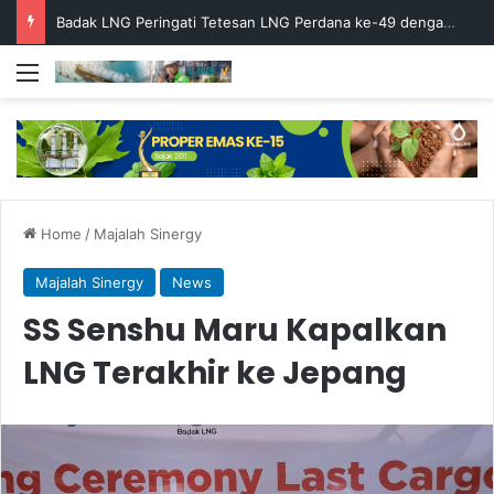
Badak LNG Peringati Tetesan LNG Perdana ke-49 dengan Doa Bersama
Menu
Home
/
Majalah Sinergy
Majalah Sinergy
News
SS Senshu Maru Kapalkan
LNG Terakhir ke Jepang