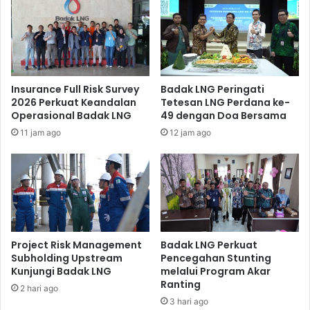
Nippon Steel Co, Osaka Gas Co. Ltd, dan Toho Gas Co.
Oleh karenanya, selama ini Jepang telah menjadi negara
pembeli LNG terbesar dari kilang Badak LNG(*).
Insurance Full Risk Survey
Badak LNG Peringati
2026 Perkuat Keandalan
Tetesan LNG Perdana ke-
Operasional Badak LNG
49 dengan Doa Bersama
11 jam ago
12 jam ago
Project Risk Management
Badak LNG Perkuat
Subholding Upstream
Pencegahan Stunting
Kunjungi Badak LNG
melalui Program Akar
Ranting
2 hari ago
3 hari ago