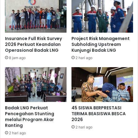
Insurance Full Risk Survey
Project Risk Management
2026 Perkuat Keandalan
Subholding Upstream
Operasional Badak LNG
Kunjungi Badak LNG
Pjs COO Badak LNG Bambang Prijadi serahkan hadiah Pekan
8 jam ago
2 hari ago
Muharam Yaumil LNG Badak.
Badak LNG Perkuat
45 SISWA BERPRESTASI
Pencegahan Stunting
TERIMA BEASISWA BESCA
melalui Program Akar
2026
Ranting
2 hari ago
2 hari ago