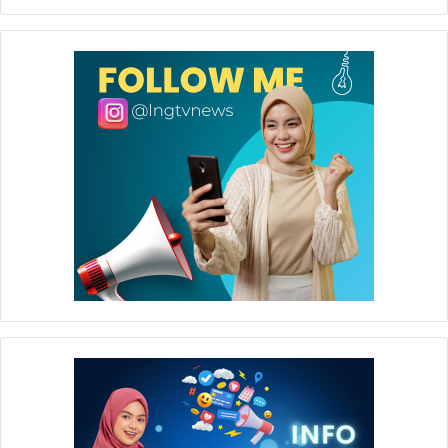
Penutupan pekan Muharram 1440 Hijriah ditandai dengan
pembagian hadiah kepada para pemenang di masing-
masing perlombaan. Perlombaan tersebut diantaranya
ialah lomba voli antar Takmir Masjid se Kota Bontang,
lomba fardhu kifayah antar muslimah se Kota Bontang,
lomba tabuh bedug, dan ragam perlombaan untuk tingkat
SD hingga SMA.