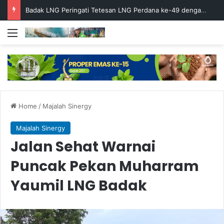
Badak LNG Peringati Tetesan LNG Perdana ke-49 dengan Doa Bersama
Menu
Home
/
Majalah Sinergy
Majalah Sinergy
Jalan Sehat Warnai
Puncak Pekan Muharram
Yaumil LNG Badak