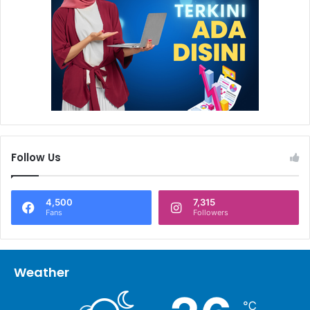
Panitia menyiapkan aneka doorprize untuk para peserta jalan
sehat.
Pada kegiatan ini, panitia juga telah menyiapkan aneka
doorprize menarik untuk para peserta jalan sehat.
Pengurus Yaumil LNG Badak Sudoto menambahkan bahwa
pekan Muharram menjadi bentuk syiar keagamaan
sekaligus untuk mewujudkan ukhuwah islamiyah diantara
Follow Us
umat muslim di Kota Bontang (*),
4,500
7,315
Fans
Followers
Weather
℃