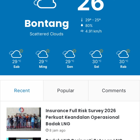
26
Bontang
29º - 25º
80%
4.91 km/h
Scattered Clouds
29
29
29
30
30
℃
℃
℃
℃
℃
Sab
Ming
Sen
Sel
Rab
Recent
Popular
Comments
Insurance Full Risk Survey 2026
Perkuat Keandalan Operasional
Badak LNG
8 jam ago