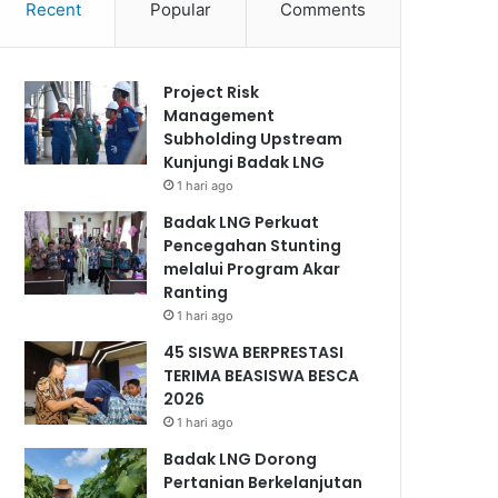
Recent
Popular
Comments
Project Risk
Management
Subholding Upstream
Kunjungi Badak LNG
1 hari ago
Badak LNG Perkuat
Pencegahan Stunting
melalui Program Akar
Ranting
1 hari ago
45 SISWA BERPRESTASI
TERIMA BEASISWA BESCA
2026
1 hari ago
Badak LNG Dorong
Pertanian Berkelanjutan