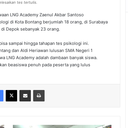
saikan tes tertulis.
swaan LNG Academy Zaenul Akbar Santoso
logi di Kota Bontang berjumlah 18 orang, di Surabaya
 di Depok sebanyak 23 orang.
sa sampai hingga tahapan tes psikologi ini.
ontang dan Aldi Heriawan lulusan SMA Negeri 1
swa LNG Academy adalah dambaan banyak siswa.
an beasiswa penuh pada peserta yang lulus
Facebook
X
Share via Email
Print
Nurhidayati,