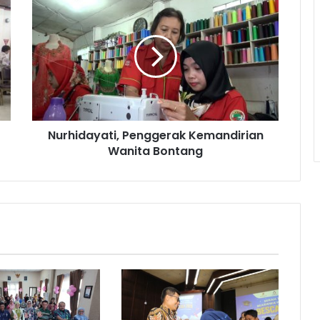
Penggerak
Kemandirian
Wanita
Bontang
Nurhidayati, Penggerak Kemandirian
Wanita Bontang