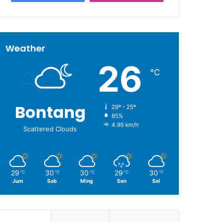
Weather
26
℃
Bontang
29º - 25º
85%
4.95 km/h
Scattered Clouds
29
30
30
29
30
℃
℃
℃
℃
℃
Jum
Sab
Ming
Sen
Sel