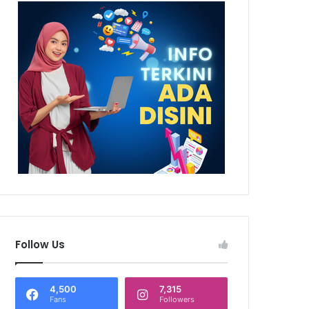
Follow Us
4,500
7,315
Fans
Followers