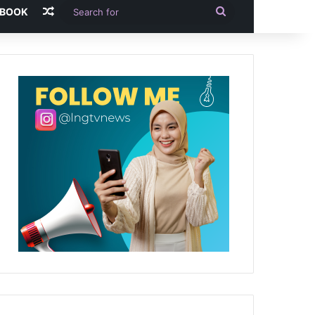
Random Article
Search
-BOOK
for