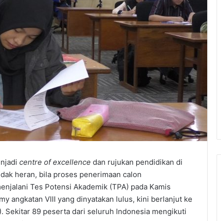
enjadi
centre of excellence
dan rujukan pendidikan di
idak heran, bila proses penerimaan calon
 menjalani Tes Potensi Akademik (TPA) pada Kamis
 angkatan VIII yang dinyatakan lulus, kini berlanjut ke
. Sekitar 89 peserta dari seluruh Indonesia mengikuti