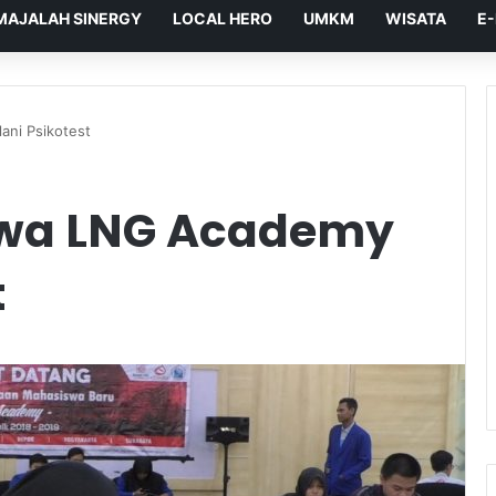
MAJALAH SINERGY
LOCAL HERO
UMKM
WISATA
E
ni Psikotest
swa LNG Academy
t