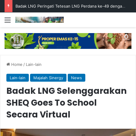
Badak LNG Peringati Tetesan LNG Perdana ke-49 dengan Doa Bersama
Menu
Home
/
Lain-lain
Lain-lain
Majalah Sinergy
News
Badak LNG Selenggarakan
SHEQ Goes To School
Secara Virtual