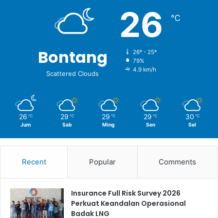
26
℃
Bontang
26º - 25º
79%
4.9 km/h
Scattered Clouds
26
29
29
29
30
℃
℃
℃
℃
℃
Jum
Sab
Ming
Sen
Sel
Recent
Popular
Comments
Insurance Full Risk Survey 2026
Perkuat Keandalan Operasional
Badak LNG