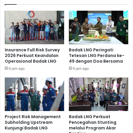
SHEQ Goes To School ini juga dimeriahkan dengan kuis
berhadiah. Para pelajar dapat berpartisipasi dengan
menjawab pertanyaan melalui link yang telah diberikan.
Insurance Full Risk Survey
Badak LNG Peringati
2026 Perkuat Keandalan
Tetesan LNG Perdana ke-
Operasional Badak LNG
49 dengan Doa Bersama
6 jam ago
6 jam ago
Project Risk Management
Badak LNG Perkuat
Subholding Upstream
Pencegahan Stunting
Kunjungi Badak LNG
melalui Program Akar