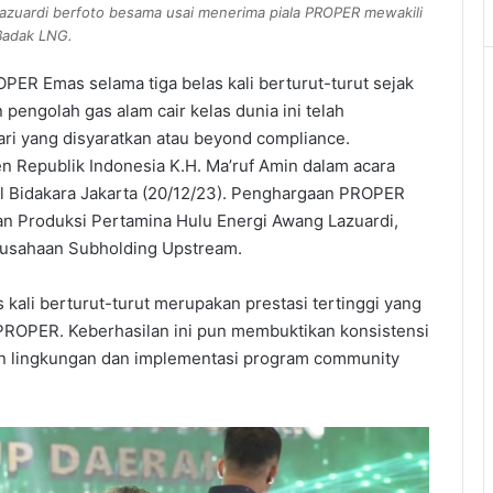
zuardi berfoto besama usai menerima piala PROPER mewakili
Badak LNG.
R Emas selama tiga belas kali berturut-turut sejak
engolah gas alam cair kelas dunia ini telah
ri yang disyaratkan atau beyond compliance.
n Republik Indonesia K.H. Ma’ruf Amin dalam acara
 Bidakara Jakarta (20/12/23). Penghargaan PROPER
n Produksi Pertamina Hulu Energi Awang Lazuardi,
usahaan Subholding Upstream.
 kali berturut-turut merupakan prestasi tertinggi yang
PROPER. Keberhasilan ini pun membuktikan konsistensi
an lingkungan dan implementasi program community