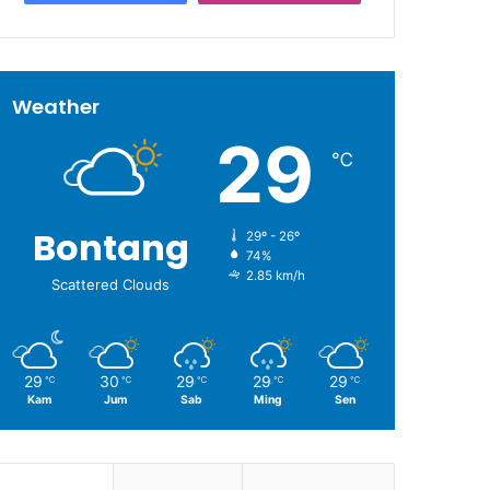
Weather
29
℃
Bontang
29º - 26º
74%
2.85 km/h
Scattered Clouds
29
30
29
29
29
℃
℃
℃
℃
℃
Kam
Jum
Sab
Ming
Sen