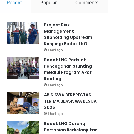
Recent
Popular
Comments
Project Risk
Management
Subholding Upstream
Kunjungi Badak LNG
1 hari ago
Badak LNG Perkuat
Pencegahan Stunting
melalui Program Akar
Ranting
1 hari ago
45 SISWA BERPRESTASI
TERIMA BEASISWA BESCA
2026
1 hari ago
Badak LNG Dorong
Pertanian Berkelanjutan