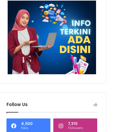
Follow Us
4,500
7,315
Fans
Followers