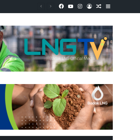
Facebook
YouTube
Instagram
Log In
Random Article
Sidebar
Badak LNG Dorong Pertanian Berkelanjutan Melalui Pelatihan Pemanfaatan Limbah Menjadi Produk Bernilai