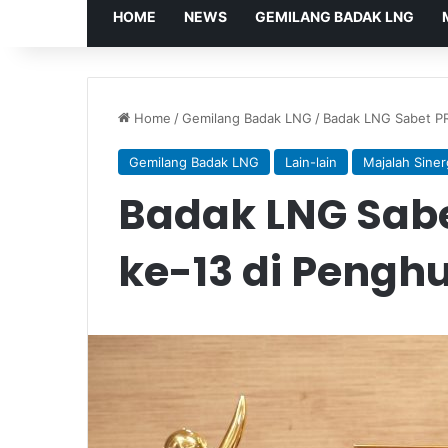
HOME
NEWS
GEMILANG BADAK LNG
Home
/
Gemilang Badak LNG
/
Badak LNG Sabet P
Gemilang Badak LNG
Lain-lain
Majalah Siner
Badak LNG Sab
ke-13 di Pengh