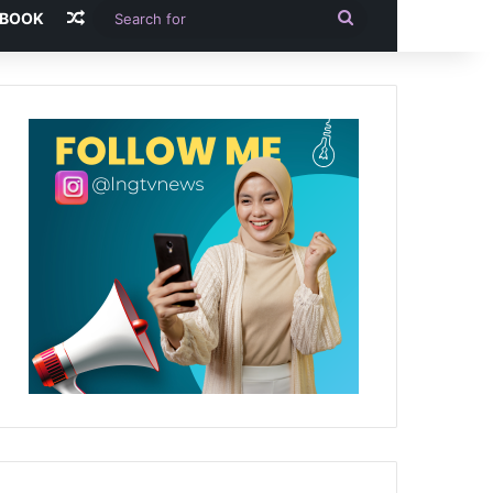
Random Article
Search
-BOOK
for