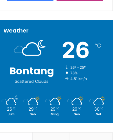
Weather
26
℃
Bontang
26º - 25º
78%
4.81 km/h
Scattered Clouds
26
29
29
29
30
℃
℃
℃
℃
℃
Jum
Sab
Ming
Sen
Sel