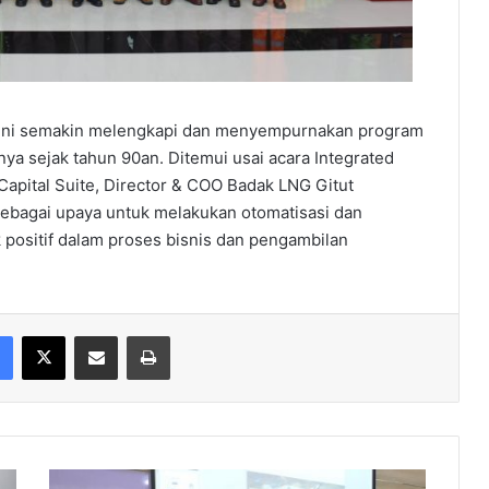
g ini semakin melengkapi dan menyempurnakan program
nya sejak tahun 90an. Ditemui usai acara Integrated
 Capital Suite, Director & COO Badak LNG Gitut
sebagai upaya untuk melakukan otomatisasi dan
positif dalam proses bisnis dan pengambilan
Facebook
X
Share via Email
Print
Rombongan