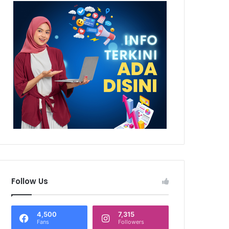
Follow Us
4,500
7,315
Fans
Followers