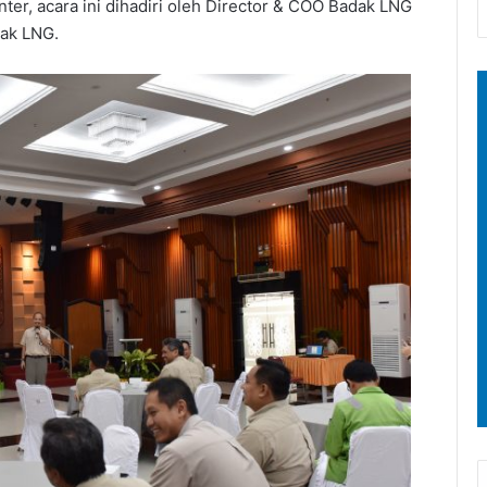
er, acara ini dihadiri oleh Director & COO Badak LNG
dak LNG.