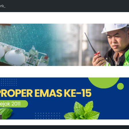
ringati Tetesan LNG Perdana ke-49 dengan Doa Bersama