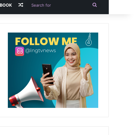
Random Article
Search
-BOOK
for