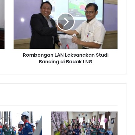
LAN
Laksanakan
Studi
Banding
di
Badak
LNG
Rombongan LAN Laksanakan Studi
Banding di Badak LNG