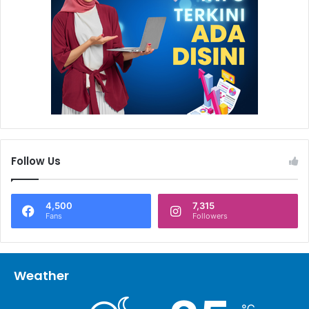
Follow Us
4,500
7,315
Fans
Followers
Weather
℃