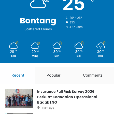
25
Bontang
29º - 25º
85%
4.17 km/h
Scattered Clouds
29
29
30
30
30
℃
℃
℃
℃
℃
Sab
Ming
Sen
Sel
Rab
Recent
Popular
Comments
Insurance Full Risk Survey 2026
Perkuat Keandalan Operasional
Badak LNG
11 jam ago