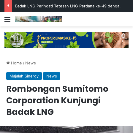
Project Risk Management Subholding Upstream Kunjungi Badak LNG
Menu
Home
/
News
Majalah Sinergy
News
Rombongan Sumitomo
Corporation Kunjungi
Badak LNG