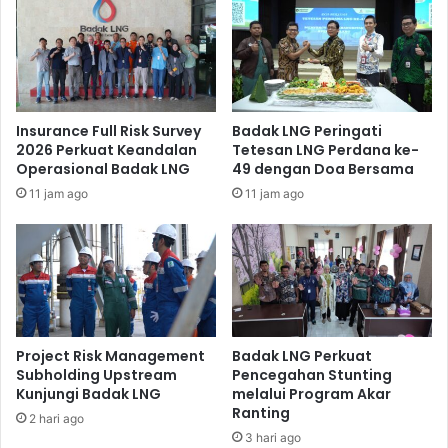
LNG di kilang Badak LNG. Oleh karena itu, usai diskusi
dengan Pjs COO Badak LNG Rahmat Safruddin bersama
jajaran manajemen, rombongan Sumitomo Corporation
berkesempatan melakukan plant tour ke kilang Badak LNG.
Melalui plant tour, rombongan dapat melihat langsung
fasilitas kilang Badak LNG (*).
Insurance Full Risk Survey
Badak LNG Peringati
2026 Perkuat Keandalan
Tetesan LNG Perdana ke-
Operasional Badak LNG
49 dengan Doa Bersama
11 jam ago
11 jam ago
Project Risk Management
Badak LNG Perkuat
Subholding Upstream
Pencegahan Stunting
Kunjungi Badak LNG
melalui Program Akar
Ranting
2 hari ago
3 hari ago