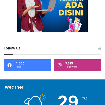
Follow Us
4,500
7,315
Fans
Followers
Weather
29
℃