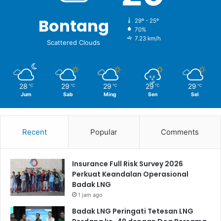
Bontang
29º - 25º
70%
7.23 km/h
Scattered Clouds
28
29
29
29
29
℃
℃
℃
℃
℃
Jum
Sab
Ming
Sen
Sel
Recent
Popular
Comments
Insurance Full Risk Survey 2026
Perkuat Keandalan Operasional
Badak LNG
1 jam ago
Badak LNG Peringati Tetesan LNG