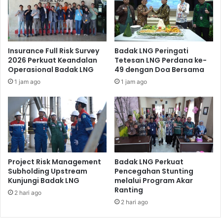
Insurance Full Risk Survey
Badak LNG Peringati
2026 Perkuat Keandalan
Tetesan LNG Perdana ke-
Operasional Badak LNG
49 dengan Doa Bersama
1 jam ago
1 jam ago
Project Risk Management
Badak LNG Perkuat
Subholding Upstream
Pencegahan Stunting
Kunjungi Badak LNG
melalui Program Akar
Ranting
2 hari ago
2 hari ago