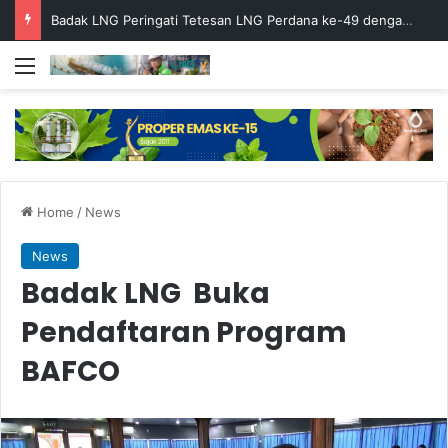
Badak LNG Peringati Tetesan LNG Perdana ke-49 dengan Doa Bersama
Menu
Home
/
News
News
Badak LNG Buka
Pendaftaran Program
BAFCO