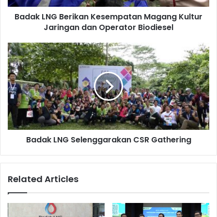
Operator
Kota Bontang untuk memanfaatkan kesempatan mendaftar
Badak LNG Berikan Kesempatan Magang Kultur
Biodiesel
sebagai calon peserta Program BAFCO.[]
Jaringan dan Operator Biodiesel
Badak
LNG
Selenggarakan
CSR
Gathering
Badak LNG Selenggarakan CSR Gathering
Related Articles