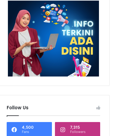
Follow Us
4,500
7,315
Fans
Followers