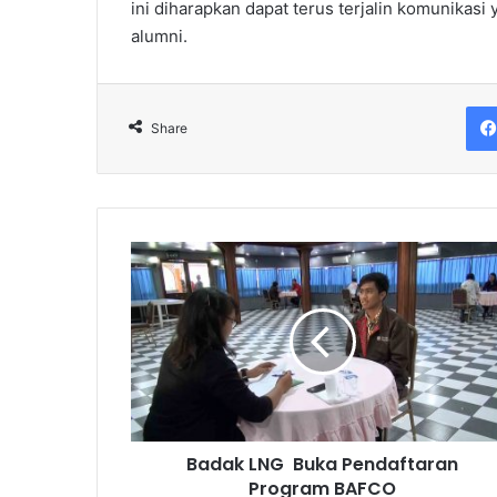
ini diharapkan dapat terus terjalin komunikas
alumni.
Share
Badak
LNG
Buka
Pendaftaran
Program
BAFCO
Badak LNG Buka Pendaftaran
Program BAFCO