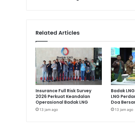
Related Articles
Insurance Full Risk Survey
Badak LNG 
2026 Perkuat Keandalan
LNG Perda
Operasional Badak LNG
Doa Bers
13 jam ago
13 jam ago