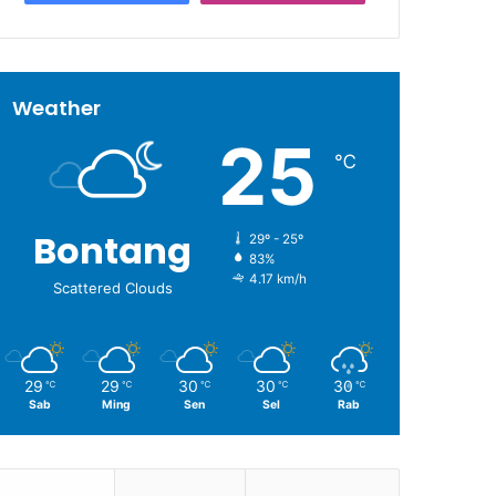
Weather
25
℃
Bontang
29º - 25º
83%
4.17 km/h
Scattered Clouds
29
29
30
30
30
℃
℃
℃
℃
℃
Sab
Ming
Sen
Sel
Rab