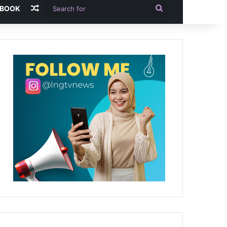
Random Article
Search
-BOOK
for