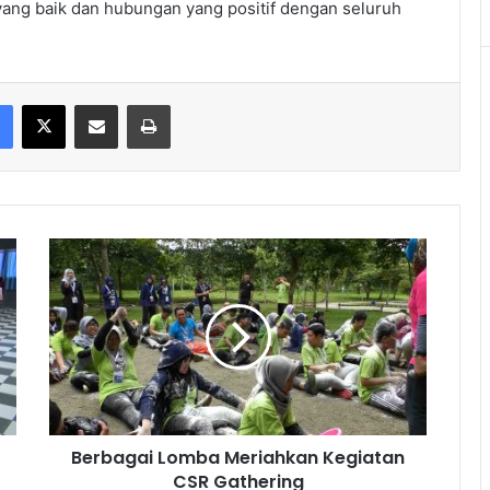
i yang baik dan hubungan yang positif dengan seluruh
Facebook
X
Share via Email
Print
Berbagai
Lomba
Meriahkan
Kegiatan
CSR
Gathering
Berbagai Lomba Meriahkan Kegiatan
CSR Gathering