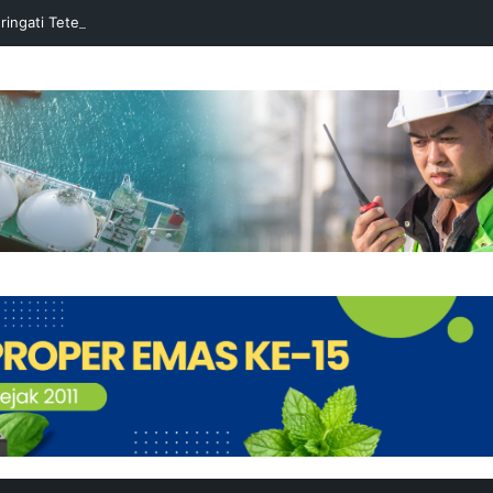
ringati Tetesan LNG Perdana ke-49 dengan Doa Bersama