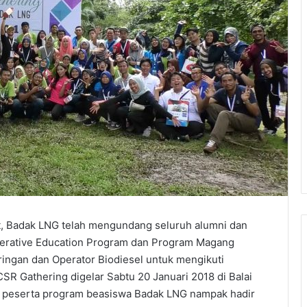
, Badak LNG telah mengundang seluruh alumni dan
perative Education Program dan Program Magang
ringan dan Operator Biodiesel untuk mengikuti
SR Gathering digelar Sabtu 20 Januari 2018 di Balai
n peserta program beasiswa Badak LNG nampak hadir