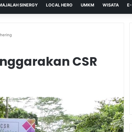
MAJALAH SINERGY
LOCAL HERO
UMKM
WISATA
E
hering
enggarakan CSR