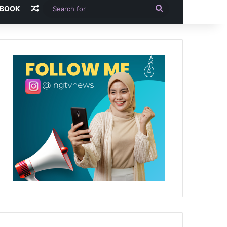
Random Article
Search
-BOOK
for