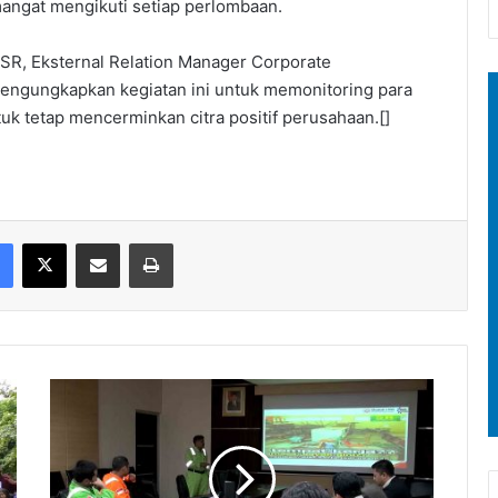
angat mengikuti setiap perlombaan.
CSR, Eksternal Relation Manager Corporate
ngungkapkan kegiatan ini untuk memonitoring para
uk tetap mencerminkan citra positif perusahaan.[]
Facebook
X
Share via Email
Print
Badak
LNG
Adakan
Pemilihan
SHEQ