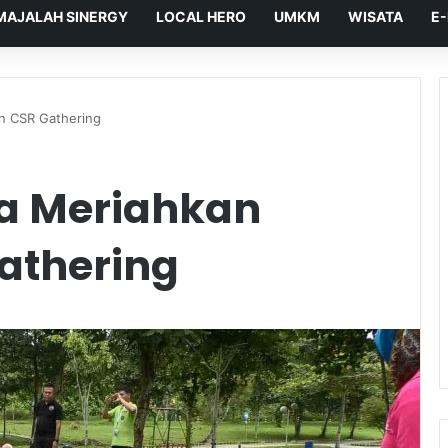
MAJALAH SINERGY
LOCAL HERO
UMKM
WISATA
E
n CSR Gathering
a Meriahkan
athering