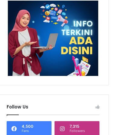
Follow Us
4,500
7,315
Fans
Followers