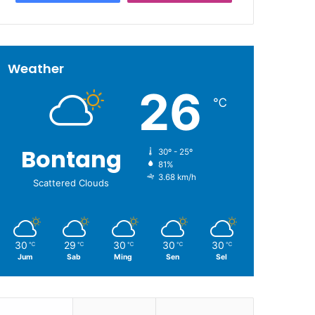
Weather
26
℃
Bontang
30º - 25º
81%
3.68 km/h
Scattered Clouds
30
29
30
30
30
℃
℃
℃
℃
℃
Jum
Sab
Ming
Sen
Sel