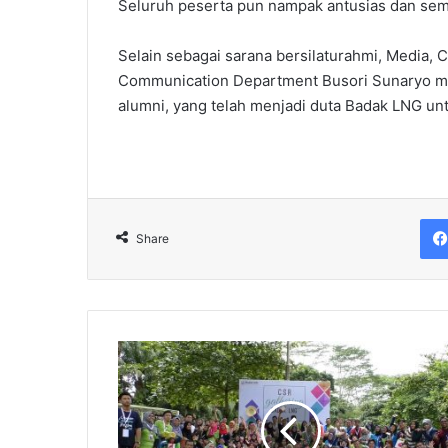
Seluruh peserta pun nampak antusias dan sem
Selain sebagai sarana bersilaturahmi, Media, 
Communication Department Busori Sunaryo me
alumni, yang telah menjadi duta Badak LNG unt
Share
Badak
LNG
Selenggarakan
CSR
Gathering