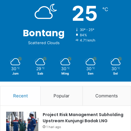
25
℃
Bontang
30º - 25º
84%
4.71 km/h
Scattered Clouds
30
29
30
30
30
℃
℃
℃
℃
℃
Jum
Sab
Ming
Sen
Sel
Recent
Popular
Comments
Project Risk Management Subholding
Upstream Kunjungi Badak LNG
1 hari ago