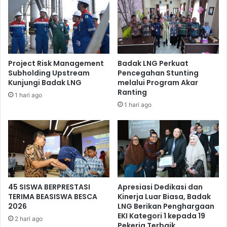
Project Risk Management
Badak LNG Perkuat
Subholding Upstream
Pencegahan Stunting
Kunjungi Badak LNG
melalui Program Akar
Ranting
1 hari ago
1 hari ago
Saat diwawancarai, Ketua Bidang Sosial Yaumil Suyono
mengimbau pada kaum muslimin di sekitar area kilang
Badak LNG untuk turut berpartisipasi dalam pengumpulan
bantuan ini. Dimana pengumpulan masih akan terus
45 SISWA BERPRESTASI
Apresiasi Dedikasi dan
TERIMA BEASISWA BESCA
Kinerja Luar Biasa, Badak
dilakukan dan terpusat di Masjid Alkautsar, hingga tanggal
2026
LNG Berikan Penghargaan
31 Oktober 2018 (*).
EKI Kategori 1 kepada 19
2 hari ago
Pekerja Terbaik