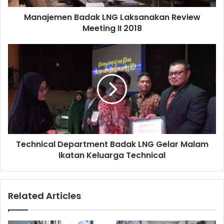
anak serta pakaian layak pakai.
Manajemen Badak LNG Laksanakan Review
Meeting II 2018
Technical
Department
Badak
LNG
Gelar
Malam
Ikatan
Keluarga
Technical
Technical Department Badak LNG Gelar Malam
Ikatan Keluarga Technical
Nantinya bantuan tersebut akan di kirimkan langsung ke
Kelurahan Taipa, Kecamatan Palu Utara, Kota Palu
Sulawesi Tengah. Pengiriman dilakukan dengan
Related Articles
menggunakan kapal yang akan berangkat dari Pelabuhan
Marangkayu.