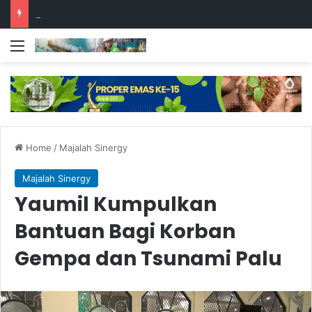
Badak LNG Dorong Pertanian Berkelanjutan Melalui Pelatihan Pemanfaatan Limbah Menjadi Produk Bernilai
Menu
Home
/
Majalah Sinergy
Majalah Sinergy
Yaumil Kumpulkan
Bantuan Bagi Korban
Gempa dan Tsunami Palu