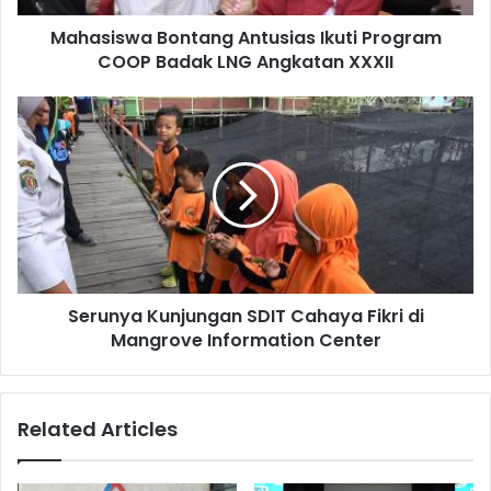
Angkatan
Mahasiswa Bontang Antusias Ikuti Program
XXXII
COOP Badak LNG Angkatan XXXII
Serunya
Kunjungan
SDIT
Cahaya
Fikri
di
Mangrove
Information
Center
Serunya Kunjungan SDIT Cahaya Fikri di
Kepala Sekolah TK Aisyiyah Bustanul Athfal 8, Arkamiah,
Mangrove Information Center
ketika diwawancarai mengatakan siswanya sangat senang
dengan kunjungan tersebut, mereka menikmati melihat
berbagai macam anggrek yang ada di Taman Anggrek
Related Articles
Badak LNG.
Sementara itu Hotma Rully, Admin Nursery Services