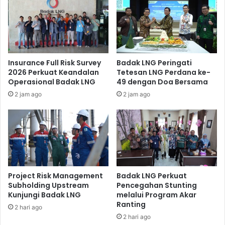
Department menyampaikan rasa terima kasihnya kepada
pihak TK Aisyiyah Bustanul Athfal 8 atas kunjungan
mereka. Dirinya sangat senang dengan adanya kunjungan
tersebut.
Insurance Full Risk Survey
Badak LNG Peringati
2026 Perkuat Keandalan
Tetesan LNG Perdana ke-
Operasional Badak LNG
49 dengan Doa Bersama
2 jam ago
2 jam ago
Project Risk Management
Badak LNG Perkuat
Subholding Upstream
Pencegahan Stunting
Kunjungi Badak LNG
melalui Program Akar
Ranting
Mengunjungi taman anggrek sebagai salah satu program
2 hari ago
2 hari ago
pembelajaran telah memberikan pengalaman baru bagi