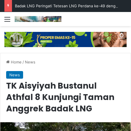
Badak LNG Peringati Tetesan LNG Perdana ke-49 dengan Doa Bersama
Menu
Home
/
News
News
TK Aisyiyah Bustanul
Athfal 8 Kunjungi Taman
Anggrek Badak LNG