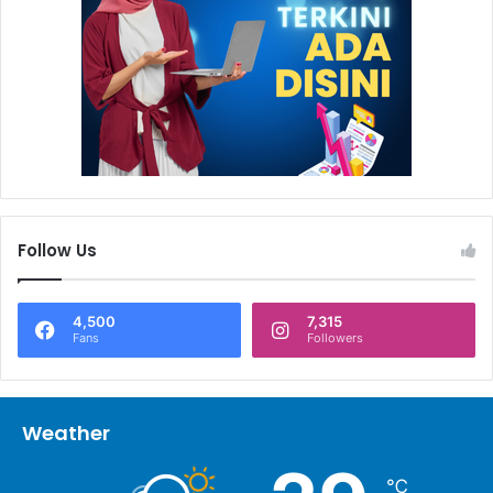
Follow Us
4,500
7,315
Fans
Followers
Weather
℃