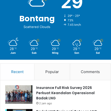
29
Bontang
29º - 25º
73%
7.45 km/h
Scattered Clouds
28
29
29
29
29
℃
℃
℃
℃
℃
Jum
Sab
Ming
Sen
Sel
Recent
Popular
Comments
Insurance Full Risk Survey 2026
Perkuat Keandalan Operasional
Badak LNG
2 jam ago