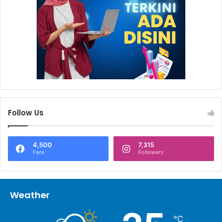
Follow Us
4,500
7,315
Fans
Followers
Weather
℃