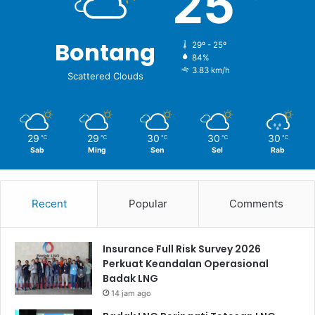
25
Bontang
29º - 25º
84%
3.83 km/h
Scattered Clouds
29
29
30
30
30
℃
℃
℃
℃
℃
Sab
Ming
Sen
Sel
Rab
Recent
Popular
Comments
Insurance Full Risk Survey 2026
Perkuat Keandalan Operasional
Badak LNG
14 jam ago