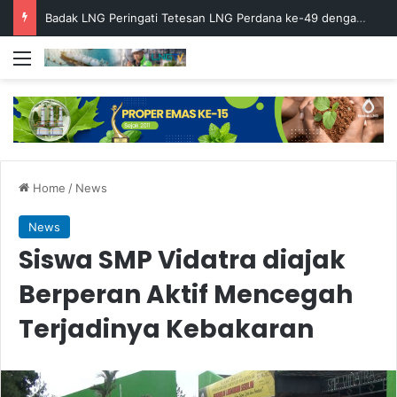
Badak LNG Peringati Tetesan LNG Perdana ke-49 dengan Doa Bersama
Menu
Home
/
News
News
Siswa SMP Vidatra diajak
Berperan Aktif Mencegah
Terjadinya Kebakaran