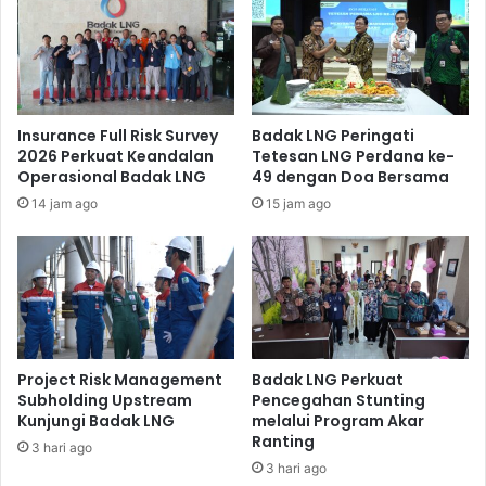
Insurance Full Risk Survey
Badak LNG Peringati
2026 Perkuat Keandalan
Tetesan LNG Perdana ke-
Operasional Badak LNG
49 dengan Doa Bersama
14 jam ago
15 jam ago
Para siswa-siswi SMP Vidatra pun tampak antusias dan
menyimak seluruh informasi yang diberikan oleh Tim Fire
Project Risk Management
Badak LNG Perkuat
& Safety. Dari penjelasan yang diberikan diharapkan
Subholding Upstream
Pencegahan Stunting
Kunjungi Badak LNG
melalui Program Akar
nantinya para siswa SMP Vidatra dapat mengetahui
Ranting
langkah-langkah yang harus dilakukan untuk
3 hari ago
3 hari ago
mengantisipasi terjadinya kebakaran, termasuk teknik