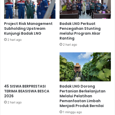
mengajak masyarakat menjaga kesehatan agar tetap bugar.
Project Risk Management
Badak LNG Perkuat
Subholding Upstream
Pencegahan Stunting
Kunjungi Badak LNG
melalui Program Akar
Ranting
2 hari ago
2 hari ago
Busana khas karnaval dari siswa-siswi SMA Vidatra.
45 SISWA BERPRESTASI
Badak LNG Dorong
Semarak 45 Badak LNG juga dimeriahkan dengan
TERIMA BEASISWA BESCA
Pertanian Berkelanjutan
penampilan busana khas karnaval dari siswa-siswi SMA
2026
Melalui Pelatihan
Vidatra, serta pameran stan barang dan makanan.
Pemanfaatan Limbah
2 hari ago
Menjadi Produk Bernilai
Ratusan doorprize menarik menambah semarak rangkaian
1 minggu ago