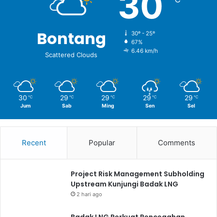
30
Bontang
30º - 25º
67%
6.46 km/h
Scattered Clouds
30
29
29
29
29
℃
℃
℃
℃
℃
Jum
Sab
Ming
Sen
Sel
Recent
Popular
Comments
Project Risk Management Subholding
Upstream Kunjungi Badak LNG
2 hari ago
Badak LNG Perkuat Pencegahan