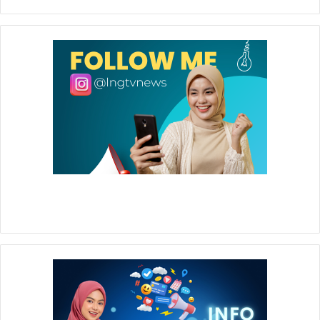
perayaan puncak HUT ke-45 Badak LNG. Ribuan peserta
yang datang terlihat tak beranjak pergi hingga berakhirnya
acara.
Pemenang doorprize sepeda motor.
Muslimin dan Vivi yang mendapatkan hadiah utama
doorprize sepeda motor mengaku tak menyangka dan
sangat senang mengikuti acara yang sangat seru ini (*).