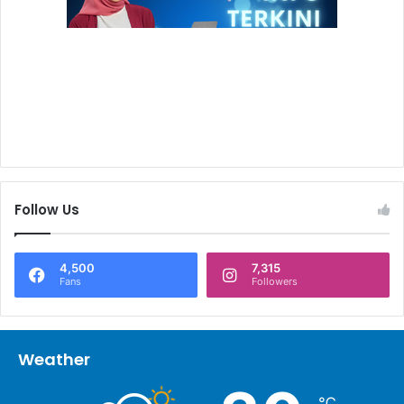
Follow Us
4,500
7,315
Fans
Followers
Weather
℃