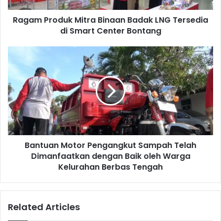
Kategori Satu tahun 2018. Penghargaan tersebut diberikan
Smart
langsung oleh President Director & CEO Badak LNG Didik
Ragam Produk Mitra Binaan Badak LNG Tersedia
Center
Sasongko Widi pada malam apresiasi yang digelar pada
Bontang
di Smart Center Bontang
Selasa (05/03/2019) di Gedung MPB.
Bantuan
Motor
Pengangkut
Sampah
Telah
Dimanfaatkan
dengan
Baik
oleh
Bantuan Motor Pengangkut Sampah Telah
Warga
Kelurahan
Dimanfaatkan dengan Baik oleh Warga
Berbas
Kelurahan Berbas Tengah
Tengah
Related Articles
Ke sebelas pekerja yang berhasil meraih penghargaan EKI