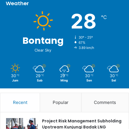
Weather
28
℃
Bontang
30º - 25º
67%
3.89 km/h
Clear Sky
30
29
29
30
30
℃
℃
℃
℃
℃
Jum
Sab
Ming
Sen
Sel
Recent
Popular
Comments
Project Risk Management Subholding
Upstream Kunjungi Badak LNG