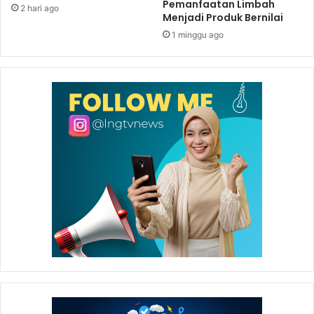
Pemanfaatan Limbah
2 hari ago
Menjadi Produk Bernilai
1 minggu ago
Ucapan selamat disampaikan oleh President Director &
CEO Badak LNG Didik Sasongko Widi kepada sebelas
pekerja yang mendapatkan penghargaan EKI Kategori
Satu. Penghargaan ini merupakan suatu bentuk evaluasi
perusahaan atas hasil kerja para pekerja selama satu tahun
sebelumnya.
Penghargaan yang diberikan secara periodik ini menjadi
bentuk komitmen Perusahaan Badak LNG terhadap
pemgembangan sumber daya manusia para pekerja yang