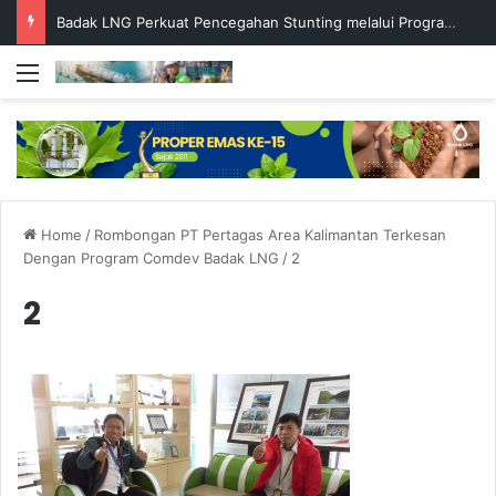
Badak LNG Perkuat Pencegahan Stunting melalui Program Akar Ranting
Menu
Home
/
Rombongan PT Pertagas Area Kalimantan Terkesan
Dengan Program Comdev Badak LNG
/
2
2