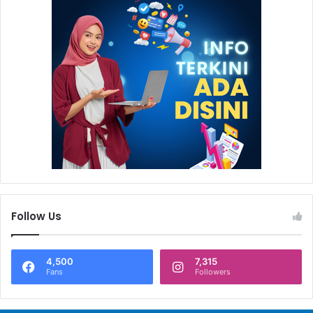
Follow Us
4,500
7,315
Fans
Followers