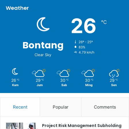
Weather
26
℃
Bontang
26º - 25º
83%
4.79 km/h
Clear Sky
26
29
30
30
29
℃
℃
℃
℃
℃
Kam
Jum
Sab
Ming
Sen
Recent
Popular
Comments
Project Risk Management Subholding