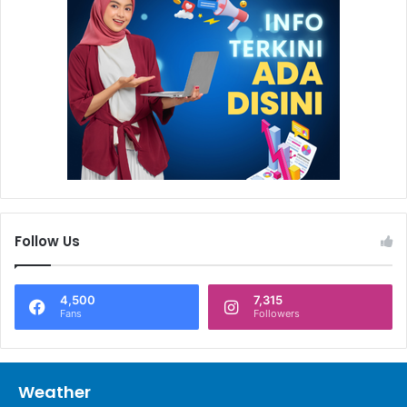
Selain tausiyah, acara ini juga dimeriahkan dengan
penampilan Nasyid Humaira PWP (*).
Follow Us
4,500
7,315
Fans
Followers
Weather