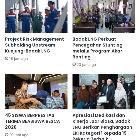
apabila dalam pergaulan terdapat hal-hal yang kurang
berkenan. Selain itu, mewakili calon jamaah haji lainnya
dirinya juga memohon doa restu agar nantinya mampu
menjalankan seluruh rangkaian ibadah haji di tanah suci
dengan lancar. Ucapan terima kasih juga disampaikan
Project Risk Management
Badak LNG Perkuat
kepada perusahaan yang telah memberikan kemudahan
Subholding Upstream
Pencegahan Stunting
dan fasilitas untuk melaksanakan ibadah haji.
Kunjungi Badak LNG
melalui Program Akar
Ranting
19 jam ago
20 jam ago
45 SISWA BERPRESTASI
Apresiasi Dedikasi dan
TERIMA BEASISWA BESCA
Kinerja Luar Biasa, Badak
2026
LNG Berikan Penghargaan
EKI Kategori 1 kepada 19
20 jam ago
Para anggota PWP berjabatan tangan dengan calon jamaah haji.
Pekerja Terbaik