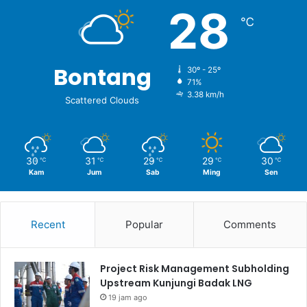
28
℃
Bontang
30º - 25º
71%
3.38 km/h
Scattered Clouds
30
31
29
29
30
℃
℃
℃
℃
℃
Kam
Jum
Sab
Ming
Sen
Recent
Popular
Comments
Project Risk Management Subholding
Upstream Kunjungi Badak LNG
19 jam ago