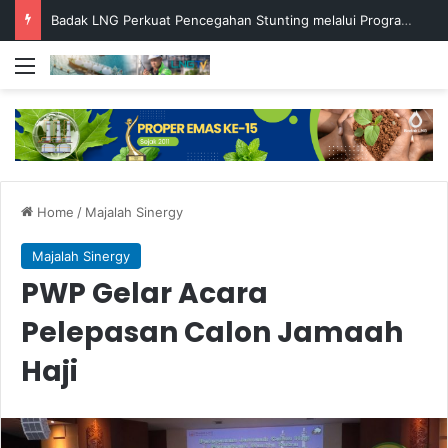
Badak LNG Perkuat Pencegahan Stunting melalui Program Akar Ranting
Menu
Home
/
Majalah Sinergy
Majalah Sinergy
PWP Gelar Acara
Pelepasan Calon Jamaah
Haji