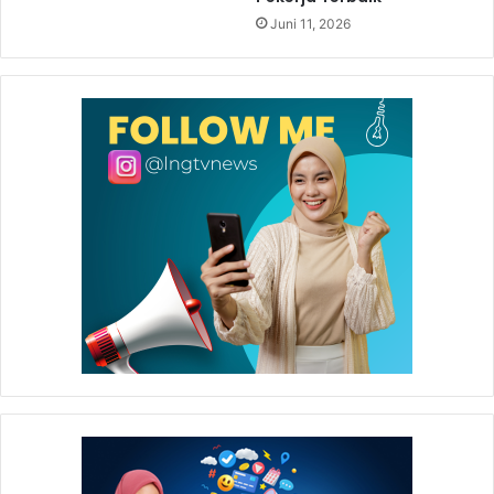
Juni 11, 2026
Acara pelepasan calon jamaah haji diisi dengan tausiyah
yang disampaikan oleh Ustadzah Ucu Sopiah. Dalam
tausiyahnya, seluruh para calon jamaah haji diajak untuk
dapat meluruskan niat agar serangkaian ibadah haji dapat
berjalan dengan lancar.
Penampilan Nasyid Humaira PWP.