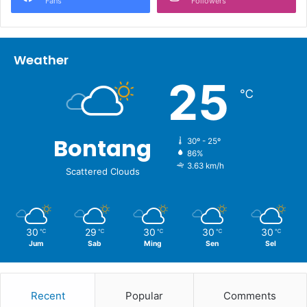
Fans
Followers
Weather
25
℃
Bontang
30º - 25º
86%
3.63 km/h
Scattered Clouds
30
29
30
30
30
℃
℃
℃
℃
℃
Jum
Sab
Ming
Sen
Sel
Recent
Popular
Comments