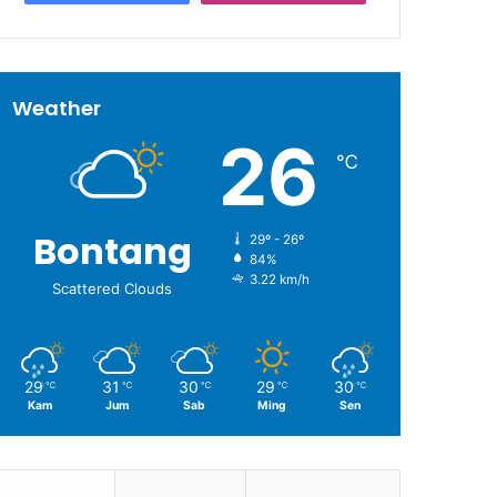
Weather
26
℃
Bontang
29º - 26º
84%
3.22 km/h
Scattered Clouds
29
31
30
29
30
℃
℃
℃
℃
℃
Kam
Jum
Sab
Ming
Sen