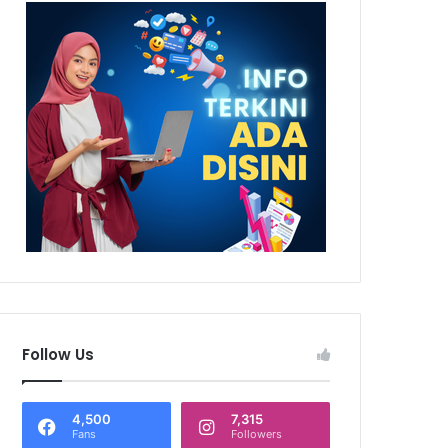
Follow Us
4,500
7,315
Fans
Followers