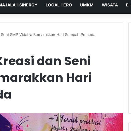
MAJALAH SINERGY
LOCAL HERO
UMKM
WISATA
E
n Seni SMP Vidatra Semarakkan Hari Sumpah Pemuda
reasi dan Seni
emarakkan Hari
da