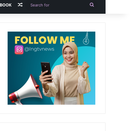
Random Article
Search
-BOOK
for