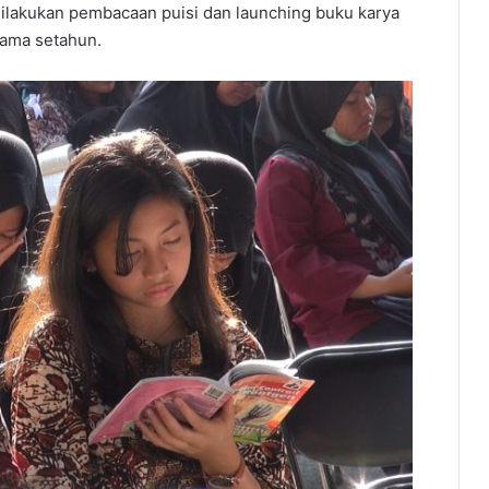
ilakukan pembacaan puisi dan launching buku karya
lama setahun.