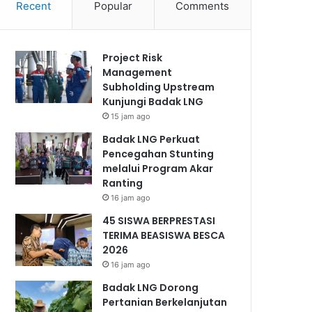
Recent
Popular
Comments
Project Risk
Management
Subholding Upstream
Kunjungi Badak LNG
15 jam ago
Badak LNG Perkuat
Pencegahan Stunting
melalui Program Akar
Ranting
16 jam ago
45 SISWA BERPRESTASI
TERIMA BEASISWA BESCA
2026
16 jam ago
Badak LNG Dorong
Pertanian Berkelanjutan