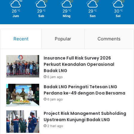
26
29
29
29
30
℃
℃
℃
℃
℃
Jum
Sab
Ming
Sen
Sel
Recent
Popular
Comments
Insurance Full Risk Survey 2026
Perkuat Keandalan Operasional
Badak LNG
6 jam ago
Badak LNG Peringati Tetesan LNG
Perdana ke-49 dengan Doa Bersama
6 jam ago
Project Risk Management Subholding
Upstream Kunjungi Badak LNG
2 hari ago