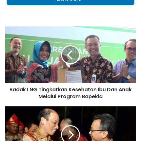
Badak
LNG
Tingkatkan
Kesehatan
Ibu
Dan
Anak
Melalui
Program
Badak LNG Tingkatkan Kesehatan Ibu Dan Anak
Bapekia
Melalui Program Bapekia
Anugerah
Patra
Nirbhaya
Karya
Utama