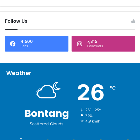
Follow Us
4,500
7,315
Fans
Followers
Weather
26
℃
Bontang
26º - 25º
79%
4.9 km/h
Scattered Clouds