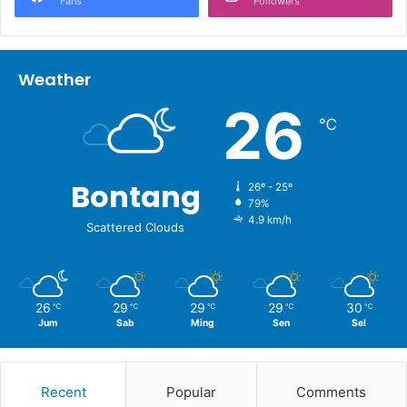
Fans
Followers
Weather
26
℃
Bontang
26º - 25º
79%
4.9 km/h
Scattered Clouds
26
29
29
29
30
℃
℃
℃
℃
℃
Jum
Sab
Ming
Sen
Sel
Recent
Popular
Comments