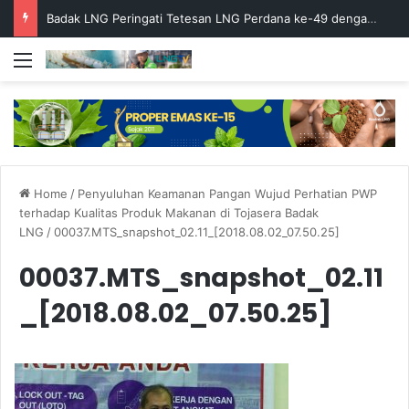
Badak LNG Peringati Tetesan LNG Perdana ke-49 dengan Doa Bersama
Menu
Home
/
Penyuluhan Keamanan Pangan Wujud Perhatian PWP
terhadap Kualitas Produk Makanan di Tojasera Badak
LNG
/
00037.MTS_snapshot_02.11_[2018.08.02_07.50.25]
00037.MTS_snapshot_02.11
_[2018.08.02_07.50.25]