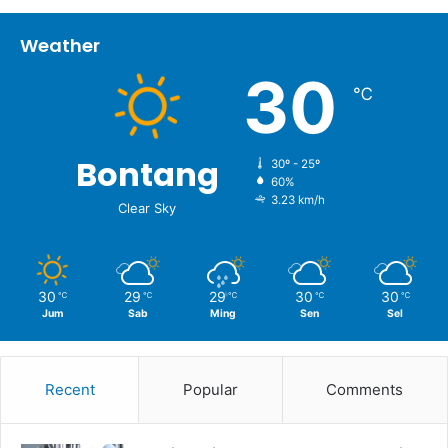
Weather
30
℃
Bontang
30º - 25º
60%
3.23 km/h
Clear Sky
30
29
29
30
30
℃
℃
℃
℃
℃
Jum
Sab
Ming
Sen
Sel
Recent
Popular
Comments