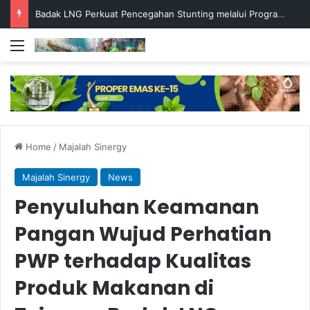
Badak LNG Perkuat Pencegahan Stunting melalui Program Akar Ranting
Menu
Home
/
Majalah Sinergy
Majalah Sinergy
News
Penyuluhan Keamanan
Pangan Wujud Perhatian
PWP terhadap Kualitas
Produk Makanan di