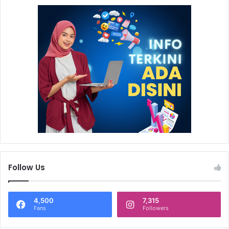
Follow Us
4,500
7,315
Fans
Followers