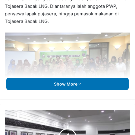
Tojasera Badak LNG. Diantaranya ialah anggota PWP,
penyewa lapak pujasera, hingga pemasok makanan di
Tojasera Badak LNG.
Show More
Para peserta Penyuluhan Keamanan Pangan yang diadakan PWP.
Badak
LNG
Selama penyuluhan peserta mendapatkan beragam materi
Jalani
yang diberikan oleh narasumber dari Dinas Kesehatan dan
Surveillance