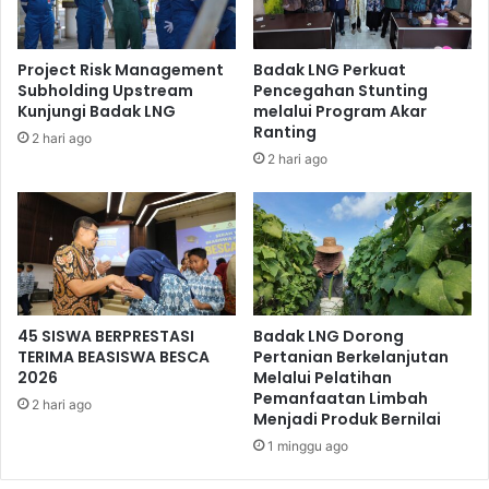
Project Risk Management
Badak LNG Perkuat
Subholding Upstream
Pencegahan Stunting
Kunjungi Badak LNG
melalui Program Akar
Ranting
2 hari ago
2 hari ago
45 SISWA BERPRESTASI
Badak LNG Dorong
TERIMA BEASISWA BESCA
Pertanian Berkelanjutan
2026
Melalui Pelatihan
Pemanfaatan Limbah
2 hari ago
Menjadi Produk Bernilai
1 minggu ago