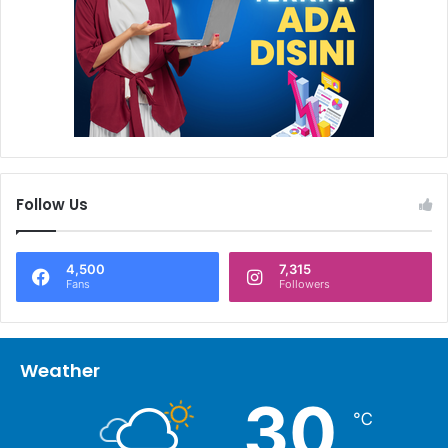
Follow Us
4,500
7,315
Fans
Followers
Weather
30
℃