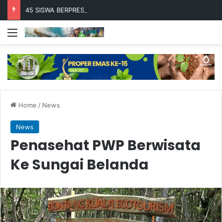
45 SISWA BERPRESTASI TERIMA BEASISWA BESCA 2026
Menu
Home
/
News
News
Penasehat PWP Berwisata
Ke Sungai Belanda