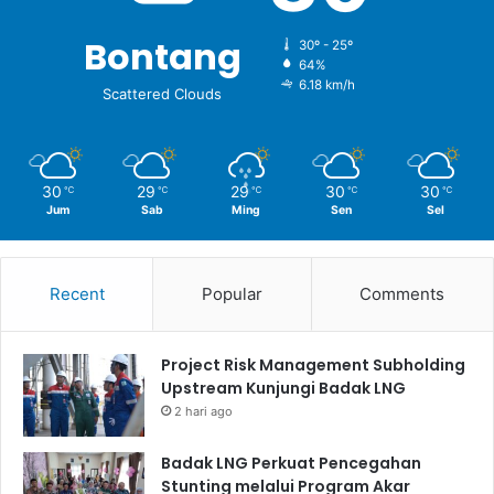
Bontang
30º - 25º
64%
6.18 km/h
Scattered Clouds
30
29
29
30
30
℃
℃
℃
℃
℃
Jum
Sab
Ming
Sen
Sel
Recent
Popular
Comments
Project Risk Management Subholding
Upstream Kunjungi Badak LNG
2 hari ago
Badak LNG Perkuat Pencegahan
Stunting melalui Program Akar