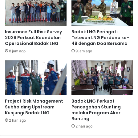
Insurance Full Risk Survey
Badak LNG Peringati
2026 Perkuat Keandalan
Tetesan LNG Perdana ke-
Operasional Badak LNG
49 dengan Doa Bersama
8 jam ago
9 jam ago
Project Risk Management
Badak LNG Perkuat
Subholding Upstream
Pencegahan Stunting
Kunjungi Badak LNG
melalui Program Akar
Ranting
2 hari ago
2 hari ago