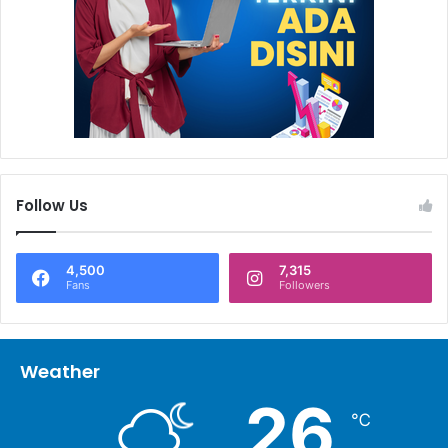
Follow Us
4,500
7,315
Fans
Followers
Weather
26
℃