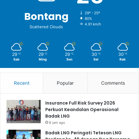
Bontang
29º - 25º
80%
4.91 km/h
Scattered Clouds
29
29
29
30
30
℃
℃
℃
℃
℃
Sab
Ming
Sen
Sel
Rab
Recent
Popular
Comments
Insurance Full Risk Survey 2026
Perkuat Keandalan Operasional
Badak LNG
8 jam ago
Badak LNG Peringati Tetesan LNG