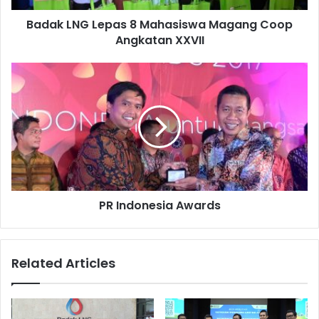
XXVII
bersama-sama maju.[]
Badak LNG Lepas 8 Mahasiswa Magang Coop
Angkatan XXVII
PR
Indonesia
Awards
PR Indonesia Awards
Related Articles