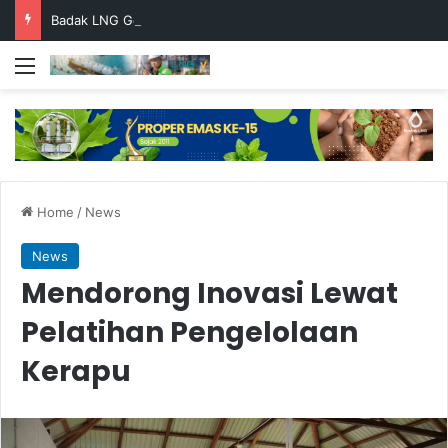
Badak LNG Gelar Supplier Day 2026, Perkuat Kolaborasi dengan Rekanan Lokal
Menu
Home
/
News
News
Mendorong Inovasi Lewat
Pelatihan Pengelolaan
Kerapu