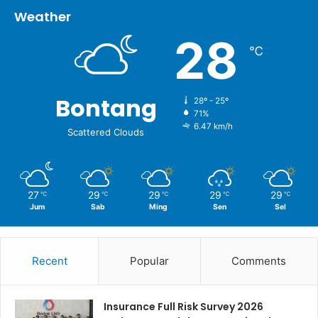
Weather
28
℃
Bontang
28º - 25º
71%
6.47 km/h
Scattered Clouds
27
29
29
29
29
℃
℃
℃
℃
℃
Jum
Sab
Ming
Sen
Sel
Recent
Popular
Comments
Insurance Full Risk Survey 2026