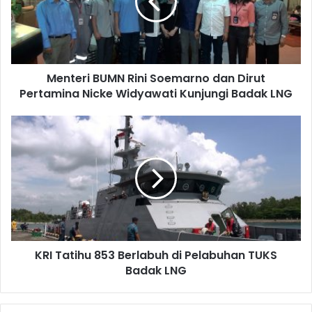
dan
Dirut
Pertamina
Nicke
Widyawati
Menteri BUMN Rini Soemarno dan Dirut
Kunjungi
Badak
Pertamina Nicke Widyawati Kunjungi Badak LNG
LNG
KRI
Tatihu
853
Berlabuh
di
Pelabuhan
Didampingi oleh Pjs COO Badak LNG Bambang Prijadi dan
TUKS
Senior Manager Corporate Communication Department
Badak
LNG
Busori Sunaryo, Menteri BUMN dan Dirut Pertamina
KRI Tatihu 853 Berlabuh di Pelabuhan TUKS
lakukan prosesi tanam pohon di halaman Guest House
Badak LNG
Badak LNG.