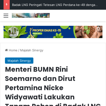
Badak LNG Peringati Tetesan LNG Perdana ke-49 dengan Doa Bersama
Menu
Home
/
Majalah Sinergy
Majalah Sinergy
Menteri BUMN Rini
Soemarno dan Dirut
Pertamina Nicke
Widyawati Lakukan