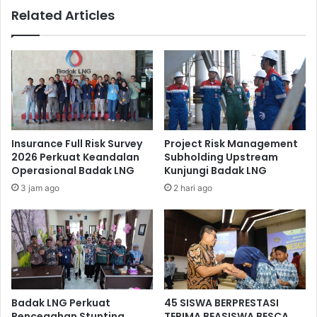
Pada kesempatan ini Menteri BUMN Rini Soemarno
Related Articles
menanam langsung pohon manggis putih, sedangkan Dirut
Pertamina Nicke Widyawati menanam pohon gandaria.
Insurance Full Risk Survey
Project Risk Management
2026 Perkuat Keandalan
Subholding Upstream
Operasional Badak LNG
Kunjungi Badak LNG
3 jam ago
2 hari ago
Sebelum melakukan penanaman, terlebih dulu dibacakan
jenis dan manfaat dari tanaman tersebut.
Badak LNG Perkuat
45 SISWA BERPRESTASI
Ditemui usai penanaman pohon, Menteri BUMN Rini
Pencegahan Stunting
TERIMA BEASISWA BESCA