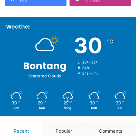
Fans
Followers
Weather
30
℃
Bontang
30º - 25º
64%
6.18 km/h
Scattered Clouds
30
29
29
30
30
℃
℃
℃
℃
℃
Jum
Sab
Ming
Sen
Sel
Recent
Popular
Comments