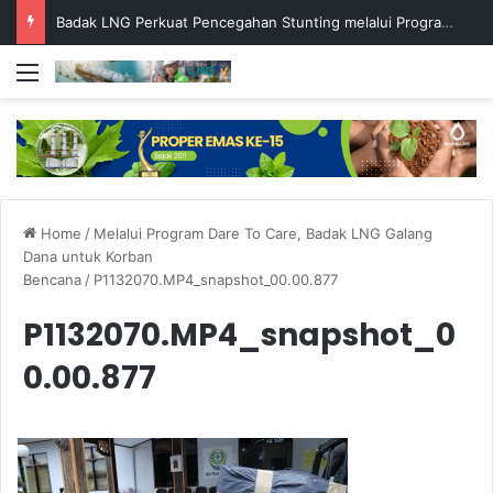
Badak LNG Perkuat Pencegahan Stunting melalui Program Akar Ranting
Menu
Home
/
Melalui Program Dare To Care, Badak LNG Galang
Dana untuk Korban
Bencana
/
P1132070.MP4_snapshot_00.00.877
P1132070.MP4_snapshot_0
0.00.877