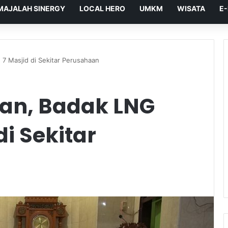
MAJALAH SINERGY
LOCAL HERO
UMKM
WISATA
E
7 Masjid di Sekitar Perusahaan
n, Badak LNG
di Sekitar