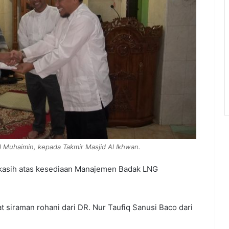
l Muhaimin, kepada Takmir Masjid Al Ikhwan.
 kasih atas kesediaan Manajemen Badak LNG
 siraman rohani dari DR. Nur Taufiq Sanusi Baco dari