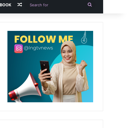
Random Article
Search
-BOOK
for