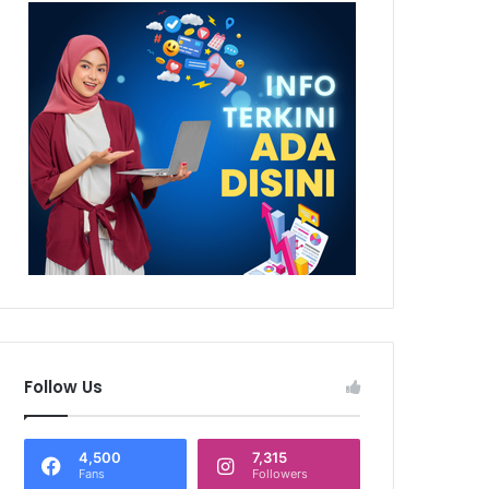
Follow Us
4,500
7,315
Fans
Followers