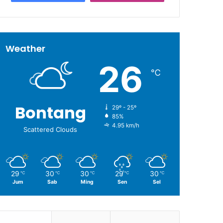
Weather
26
℃
Bontang
29º - 25º
85%
4.95 km/h
Scattered Clouds
29
30
30
29
30
℃
℃
℃
℃
℃
Jum
Sab
Ming
Sen
Sel