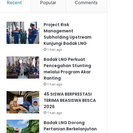
Recent
Popular
Comments
Project Risk
Management
Subholding Upstream
Kunjungi Badak LNG
1 hari ago
Badak LNG Perkuat
Pencegahan Stunting
melalui Program Akar
Ranting
1 hari ago
45 SISWA BERPRESTASI
TERIMA BEASISWA BESCA
2026
1 hari ago
Badak LNG Dorong
Pertanian Berkelanjutan