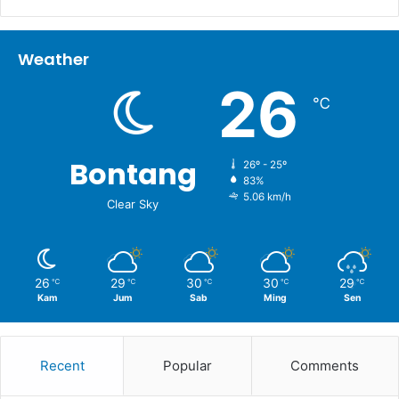
Weather
26
℃
Bontang
26º - 25º
83%
5.06 km/h
Clear Sky
26
29
30
30
29
℃
℃
℃
℃
℃
Kam
Jum
Sab
Ming
Sen
Recent
Popular
Comments