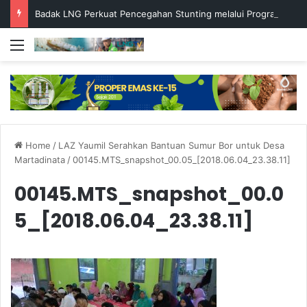
Badak LNG Perkuat Pencegahan Stunting melalui Program Akar Ranting
Menu
Home
/
LAZ Yaumil Serahkan Bantuan Sumur Bor untuk Desa
Martadinata
/
00145.MTS_snapshot_00.05_[2018.06.04_23.38.11]
00145.MTS_snapshot_00.0
5_[2018.06.04_23.38.11]