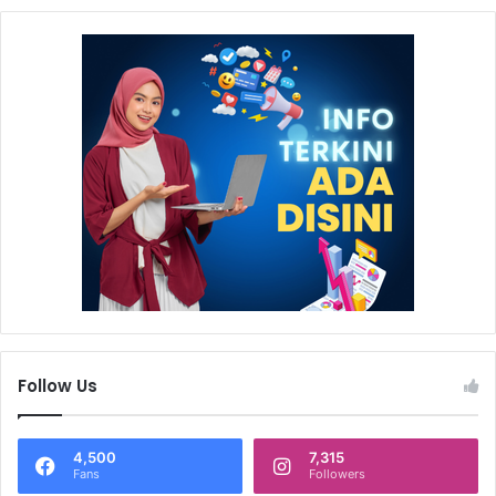
Follow Us
4,500
7,315
Fans
Followers