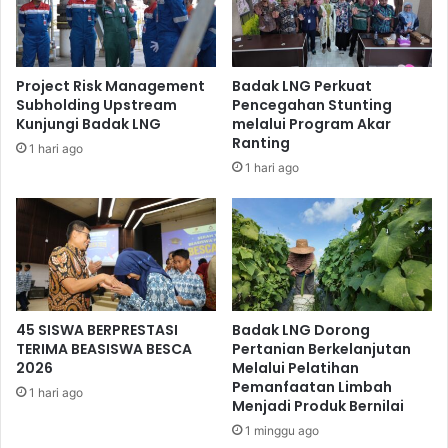
Project Risk Management
Badak LNG Perkuat
Subholding Upstream
Pencegahan Stunting
Kunjungi Badak LNG
melalui Program Akar
Ranting
1 hari ago
Usai diskusi dan tanya jawab, para mahasiwa diberi
1 hari ago
kesempatan untuk melihat langsung dan membantu
proses pembuatan stik rumput laut. Untuk menjamin
higienitas, sebelum memulai proses pembuatan stik
rumput laut para mahasiswa terlebih dahulu diberikan
sarung tangan, penutup kepala, masker, serta celemek.
45 SISWA BERPRESTASI
Badak LNG Dorong
TERIMA BEASISWA BESCA
Pertanian Berkelanjutan
2026
Melalui Pelatihan
Pemanfaatan Limbah
1 hari ago
Menjadi Produk Bernilai
1 minggu ago