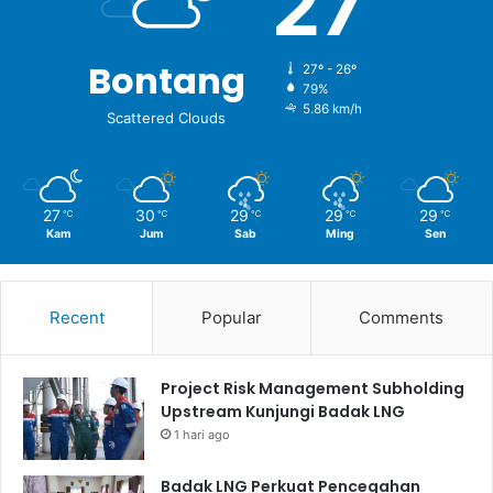
27
Bontang
27º - 26º
79%
5.86 km/h
Scattered Clouds
27
30
29
29
29
℃
℃
℃
℃
℃
Kam
Jum
Sab
Ming
Sen
Recent
Popular
Comments
Project Risk Management Subholding
Upstream Kunjungi Badak LNG
1 hari ago
Badak LNG Perkuat Pencegahan