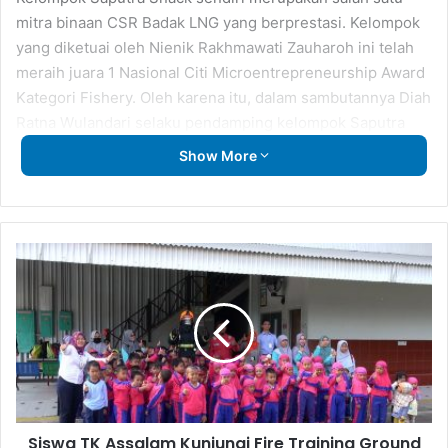
mitra binaan CSR Badak LNG yang berprestasi. Kelompok
yang diketuai oleh Nienik Rakhmawati Zauharoh ini telah
meraih juara 1 Nasional Citi Microentrepreneurship Award
Kategori Fishery. Oleh karena itu, dalam sambutannya Diah
Ratna Wulandari selaku pendamping kelompok Saputra
Snack berpesan agar seluruh peserta dapat mengambil
Show More
ilmu sebanyak-banyaknya dalam kunjungan ini.
Siswa
TK
Assalam
Kunjungi
Fire
Training
Ground
Badak
LNG
Siswa TK Assalam Kunjungi Fire Training Ground