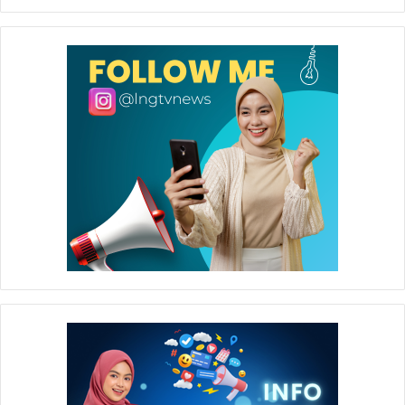
Para mahasiswa terlihat begitu bersemangat membuat stik
rumput laut. Di pelatihan ini, Nienik menjelaskan mulai
dari pemilihan bahan, proses pembuatan, hingga
pengemasan stik rumput laut. Setelah puas
mempraktekkan langsung ilmu pengolahan rumput laut,
para mahasiswa berkesempatan berbelanja di Outlet
Saputra Snack.
Ditemui sesudah acara, Ketua Panitia Kunjungan FKIP
Unmul Thomas Pratama menyampaikan bahwa dirinya
sangat ingin mengaplikasikan ilmu yang didapat hari ini.
Thomas mengaku baru mengetahui bahwa proses