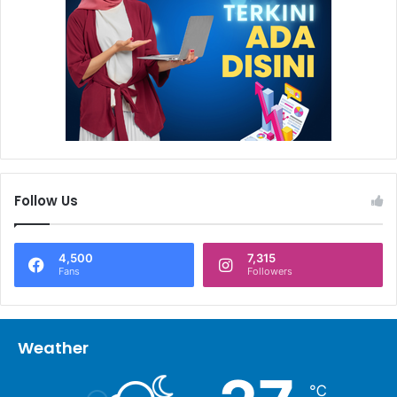
pengolahan rumput laut begitu panjang. Menurutnya
produk Saputra Snack memiliki mutu yang baik karena
alami tanpa bahan pengawet. Thomas juga mengapresiasi
CSR Badak LNG yang telah meningkatkan kemandirian
para pelaku UMKM (*).
Follow Us
4,500
7,315
Fans
Followers
Weather
℃