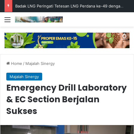
Badak LNG Peringati Tetesan LNG Perdana ke-49 dengan Doa Bersama
Menu
Home
/
Majalah Sinergy
Majalah Sinergy
Emergency Drill Laboratory
& EC Section Berjalan
Sukses