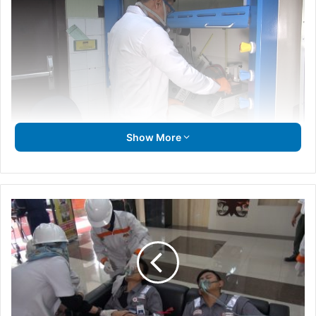
Show More
Local
Emergency
Drill
Training
Section
Berlangsung
Sukses