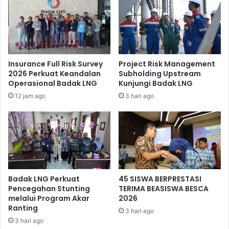
pada bagian tangan.
Insurance Full Risk Survey
Project Risk Management
2026 Perkuat Keandalan
Subholding Upstream
Operasional Badak LNG
Kunjungi Badak LNG
12 jam ago
3 hari ago
Semua pekerja yang berada di dalam gedung pun segera
Badak LNG Perkuat
45 SISWA BERPRESTASI
mengungsi menuju lokasi evakuasi hingga kondisi
Pencegahan Stunting
TERIMA BEASISWA BESCA
melalui Program Akar
2026
dinyatakan kembali normal. Emergency drill ini merupakan
Ranting
latihan skala kecil yang direncanakan, untuk mengamati
3 hari ago
3 hari ago
dan mengevaluasi respon para pekerja.