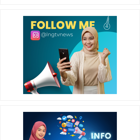
Manager Laboratory & Environment Control Section
Muhammad Qirom mengungkapkan selain bertujuan untuk
mengevaluasi sistem komunikasi dalam keadaan darurat,
emergency drill juga untuk mengevaluasi kesiagaan dan
keterbiasaan pekerja dalam menjalani SOP keadaan
darurat sesuai Emergency Control Plan yang berlaku (*)