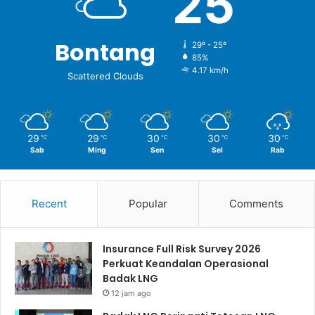
25
Bontang
29º - 25º
85%
4.17 km/h
Scattered Clouds
29
29
30
30
30
℃
℃
℃
℃
℃
Sab
Ming
Sen
Sel
Rab
Recent
Popular
Comments
Insurance Full Risk Survey 2026
Perkuat Keandalan Operasional
Badak LNG
12 jam ago