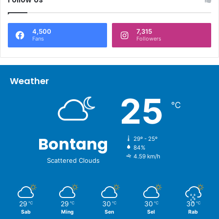
4,500
7,315
Fans
Followers
Weather
25
℃
Bontang
29º - 25º
84%
4.59 km/h
Scattered Clouds
29
29
30
30
30
℃
℃
℃
℃
℃
Sab
Ming
Sen
Sel
Rab