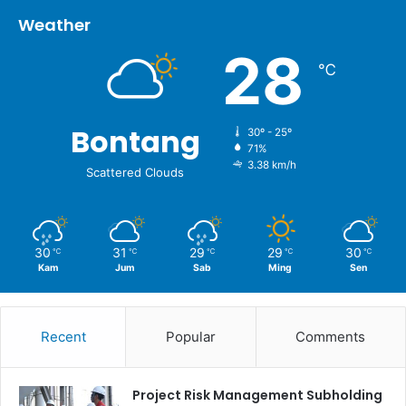
Weather
28
℃
Bontang
30º - 25º
71%
3.38 km/h
Scattered Clouds
30
31
29
29
30
℃
℃
℃
℃
℃
Kam
Jum
Sab
Ming
Sen
Recent
Popular
Comments
Project Risk Management Subholding