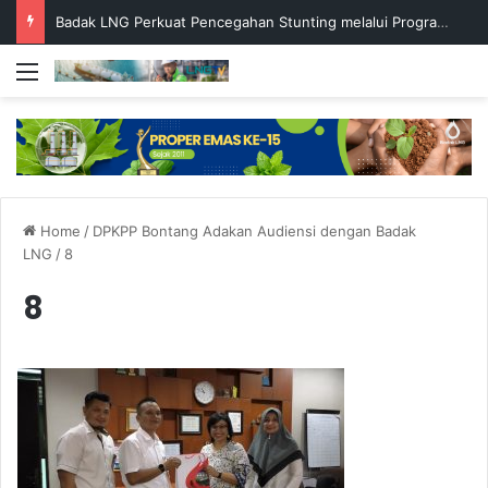
Badak LNG Perkuat Pencegahan Stunting melalui Program Akar Ranting
Menu
Home
/
DPKPP Bontang Adakan Audiensi dengan Badak
LNG
/
8
8