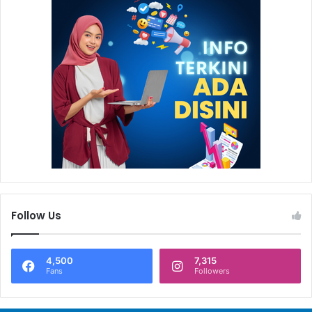
Follow Us
4,500
7,315
Fans
Followers