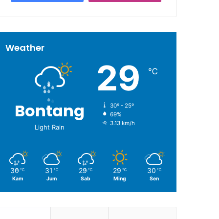
Weather
29
℃
Bontang
30º - 25º
69%
3.13 km/h
Light Rain
30
31
29
29
30
℃
℃
℃
℃
℃
Kam
Jum
Sab
Ming
Sen