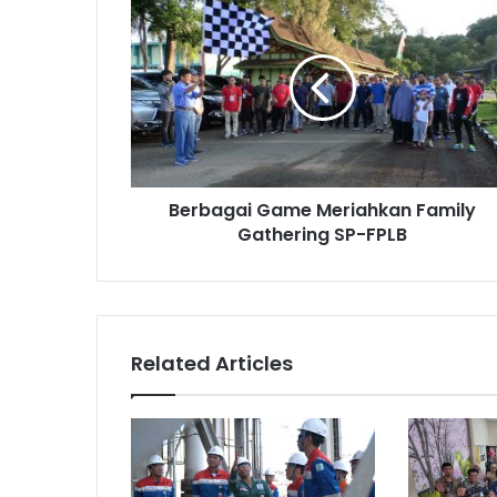
Game
Meriahkan
Family
Gathering
SP-
FPLB
Berbagai Game Meriahkan Family
Gathering SP-FPLB
Related Articles