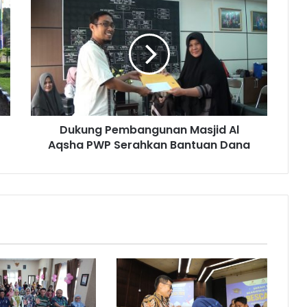
Pembangunan
Masjid
Al
Aqsha
PWP
Serahkan
Bantuan
Dana
Dukung Pembangunan Masjid Al
Aqsha PWP Serahkan Bantuan Dana