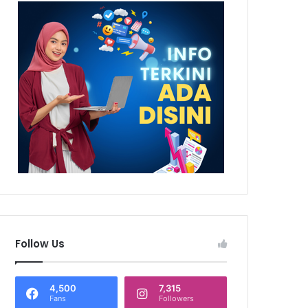
Follow Us
4,500
7,315
Fans
Followers