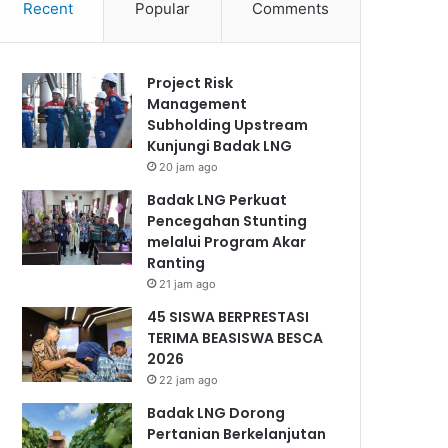
Recent
Popular
Comments
Project Risk
Management
Subholding Upstream
Kunjungi Badak LNG
20 jam ago
Badak LNG Perkuat
Pencegahan Stunting
melalui Program Akar
Ranting
21 jam ago
45 SISWA BERPRESTASI
TERIMA BEASISWA BESCA
2026
22 jam ago
Badak LNG Dorong
Pertanian Berkelanjutan