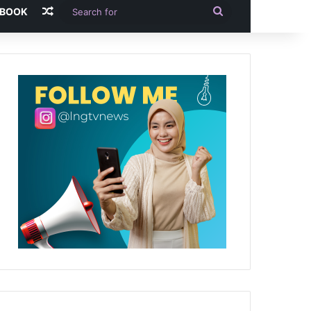
Random Article
Search
-BOOK
for