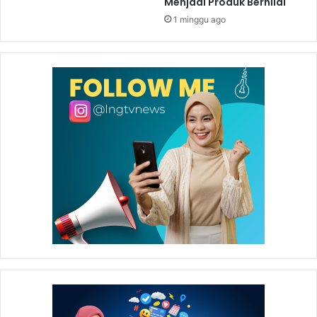
Menjadi Produk Bernilai
Semantara itu Wali Kota Bontang Neni Moerniaeni yang
1 minggu ago
turut hadir dalam acara Semarak 45 Badak LNG ini
mengucapkan selamat hari jadi Badak LNG yang ke-45
tahun. Di usianya yang semakin dewasa Badak LNG
diharapkan dapat terus memberikan kontribusi bagi
masyarakat kota Bontang melalui program CSR nya yang
dinilai selalu monumental semua. Seperti sungai belanda
dan kampung masdarling.