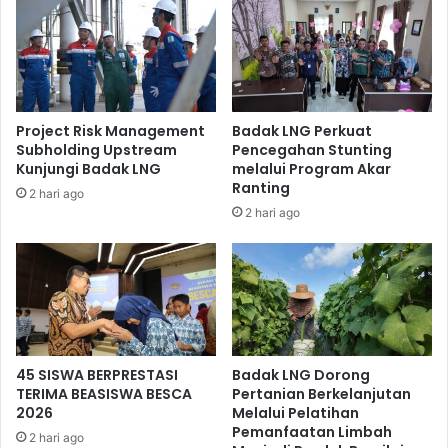
Kemudian para peserta jalan sehat dilepas oleh Pjs COO
Badak LNG Rahmat Safruddin. Cuaca yang sangat cerah
menambah semangat para peserta untuk menempuh rute
sejauh kurang lebih 4 km di komplek Perusahaan Badak
LNG.
Project Risk Management
Badak LNG Perkuat
Subholding Upstream
Pencegahan Stunting
Kunjungi Badak LNG
melalui Program Akar
Ranting
2 hari ago
2 hari ago
45 SISWA BERPRESTASI
Badak LNG Dorong
Wali Kota Bontang Neni Moerniaeni turut hadir dalam acara
TERIMA BEASISWA BESCA
Pertanian Berkelanjutan
Semarak 45 Badak LNG.
2026
Melalui Pelatihan
Pemanfaatan Limbah
2 hari ago