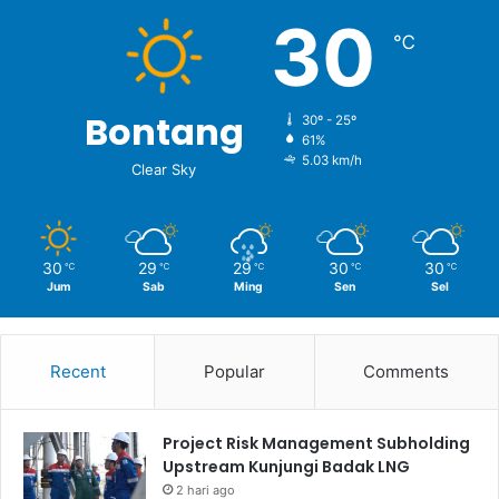
30
℃
Bontang
30º - 25º
61%
5.03 km/h
Clear Sky
30
29
29
30
30
℃
℃
℃
℃
℃
Jum
Sab
Ming
Sen
Sel
Recent
Popular
Comments
Project Risk Management Subholding
Upstream Kunjungi Badak LNG
2 hari ago