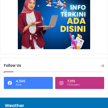
Pemenang doorprize sepeda motor.
Acara Semarak 45 Badak LNG ini dimeriahkan dengan
banjir doorprize. Dimana ratusan doorprize dengan hadiah
utama 2 unit sepeda motor telah disiapkan.
Ditemui usai acara, Pjs Vice President Business Support
Badak LNG Ibnu Milan Prajoga mengungkapkan bahwa
untuk memperingati hari jadi ke-45 Badak LNG
serangkaian kegiatan diselenggarakan. Meliputi
ridevolution, jalan sehat, hingga gowes bareng.
Follow Us
Melalui acara Semarak 45 Badak LNG ini diharapkan dapat
4,500
7,315
menambah semangat untuk berolahraga, meningkatkan
Fans
Followers
kebersamaan dan selalu peduli dengan lingkungan (*).
Weather