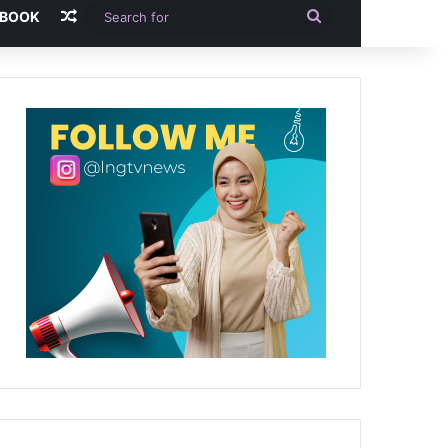
Random Article
Search
-BOOK
for