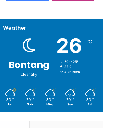
Weather
26
℃
Bontang
30º - 25º
85%
4.76 km/h
Clear Sky
30
29
30
29
30
℃
℃
℃
℃
℃
Jum
Sab
Ming
Sen
Sel