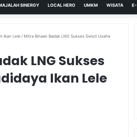
MAJALAH SINERGY
LOCAL HERO
UMKM
WISATA
E
m Ikan Lele
/
Mitra Binaan Badak LNG Sukses Geluti Usaha
adak LNG Sukses
didaya Ikan Lele