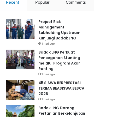
Recent
Popular
Comments
Project Risk
Management
Subholding Upstream
Kunjungi Badak LNG
1 hari ago
Badak LNG Perkuat
Pencegahan Stunting
melalui Program Akar
Ranting
1 hari ago
45 SISWA BERPRESTASI
TERIMA BEASISWA BESCA
2026
1 hari ago
Badak LNG Dorong
Pertanian Berkelanjutan