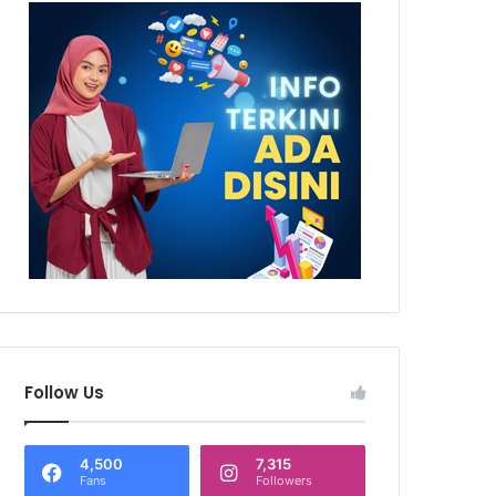
Follow Us
4,500
7,315
Fans
Followers